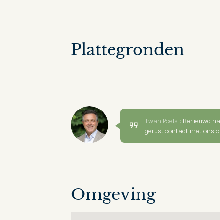
Plattegronden
Twan Poels :
Benieuwd na
gerust contact met ons o
Omgeving