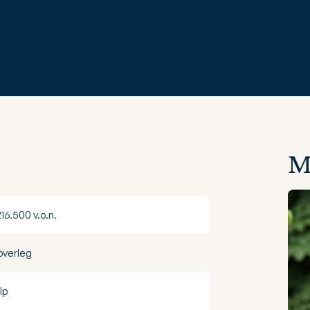
M
216.500 v.o.n.
 overleg
lp