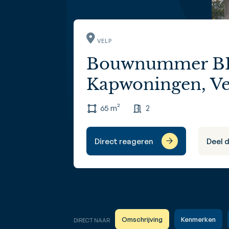
VELP
Bouwnummer B
Kapwoningen, Ve
65 m²
2
Direct reageren
Deel 
Omschrijving
Kenmerken
DIRECT NAAR