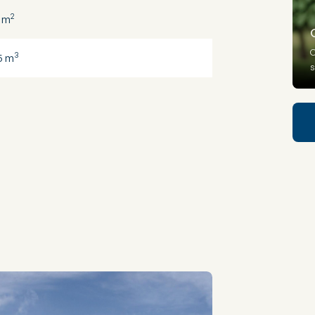
2
 m
O
3
5 m
s