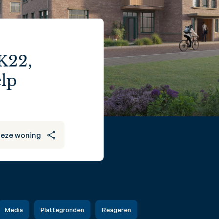
K22,
lp
deze woning
Media
Plattegronden
Reageren