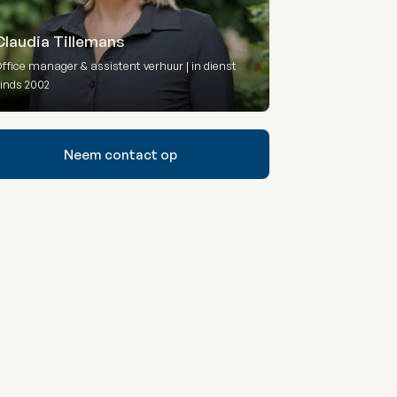
Claudia Tillemans
ffice manager & assistent verhuur | in dienst
inds 2002
Neem contact op