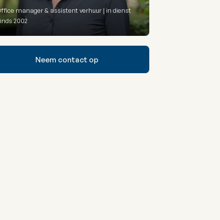
ffice manager & assistent verhuur | in dienst
inds 2002
Neem contact op