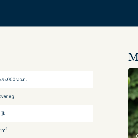
M
575.000 v.o.n.
 overleg
ijk
2
7 m