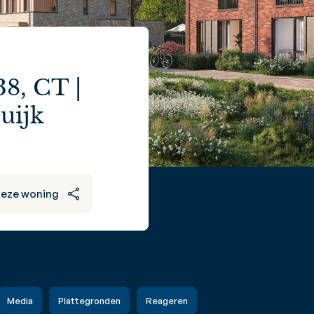
, CT |
uijk
deze woning
Media
Plattegronden
Reageren