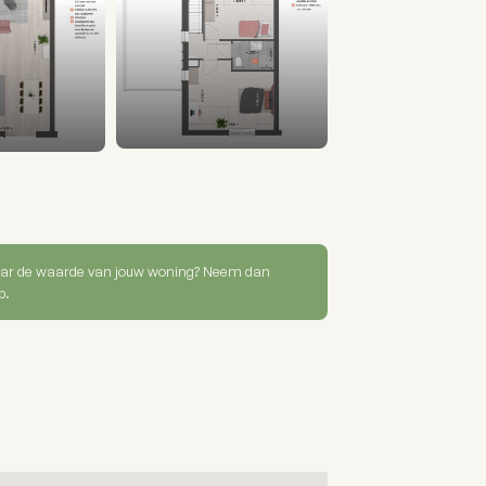
ar de waarde van jouw woning? Neem dan
p.