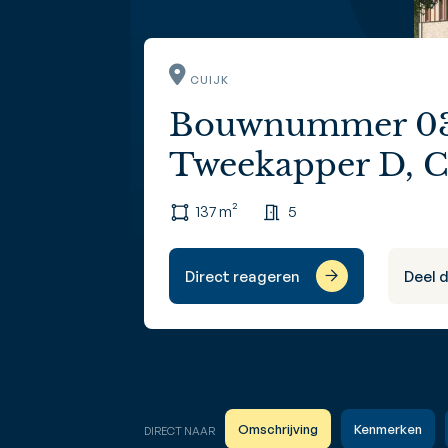
CUIJK
Bouwnummer 038
Tweekapper D, C
137 m²
5
Direct reageren
Deel 
Omschrijving
Kenmerken
DIRECT NAAR