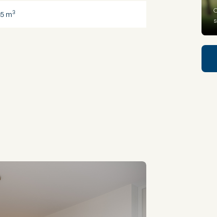
O
3
5 m
s