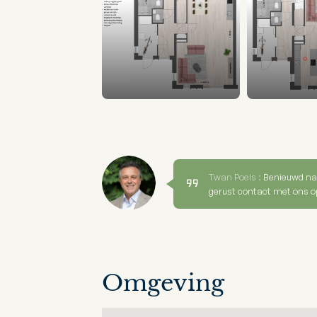
Twan Poels :
Benieuwd na
gerust contact met ons o
Omgeving