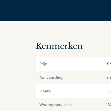
Kenmerken
Prijs
€ 
Aanvaarding
In
Plaats
Cu
Woonoppervlakte
13