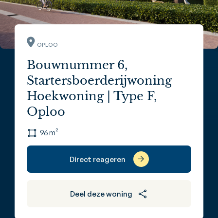
OPLOO
Bouwnummer 6,
Startersboerderijwoning
Hoekwoning | Type F,
Oploo
96 m²
Direct reageren
Deel deze woning