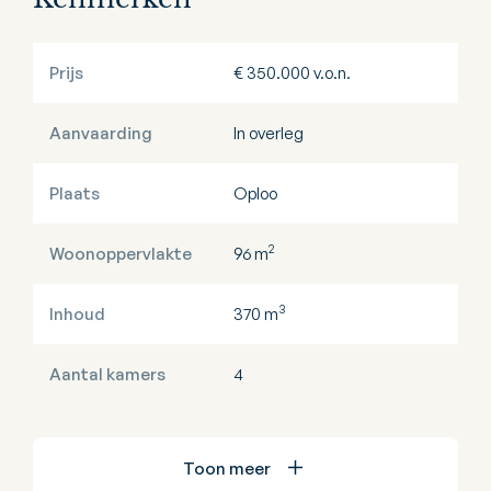
Prijs
€ 350.000 v.o.n.
Aanvaarding
In overleg
Plaats
Oploo
2
Woonoppervlakte
96 m
3
Inhoud
370 m
Aantal kamers
4
Toon meer