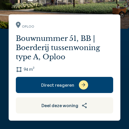
OPLOO
Bouwnummer 51, BB |
Boerderij tussenwoning
type A, Oploo
94 m²
Direct reageren
Deel deze woning