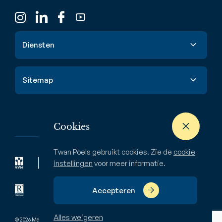
Diensten
Verkoop
Sitemap
Aankoop
Taxatie
Aanbod
Waardebepaling
Nieuwbouw
Cookies
Verhuur & huur
Buitenstate
Twan Poels gebruikt cookies. Zie de
cookie
Zoekopdracht
Bedrijven
instellingen
voor meer informatie.
Over ons
Accepteren
Alles weigeren
© 2026 Makelaardij Twan Poels
Pivacyverklaring
Disclaimer