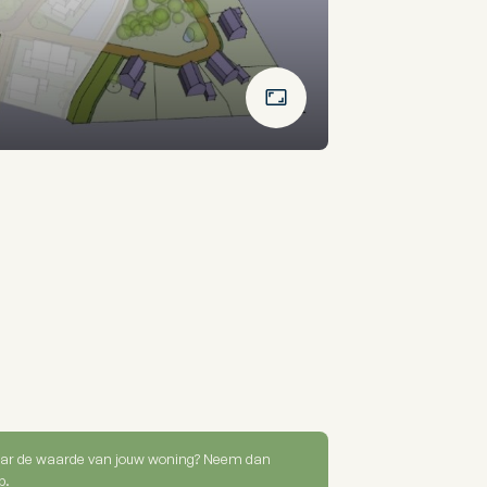
ar de waarde van jouw woning? Neem dan
p.