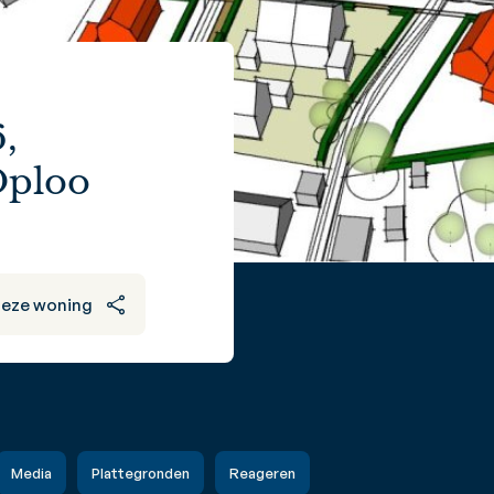
,
Oploo
deze woning
Media
Plattegronden
Reageren