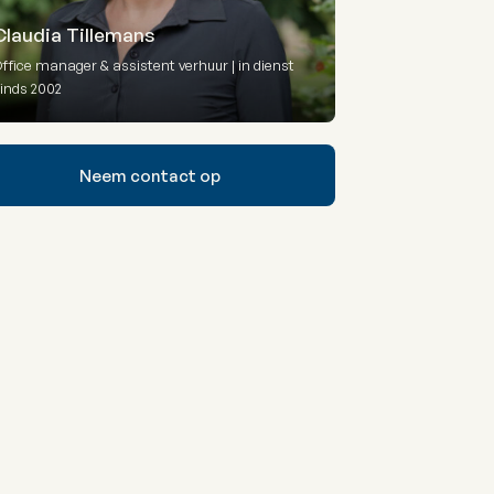
Claudia Tillemans
ffice manager & assistent verhuur | in dienst
inds 2002
Neem contact op