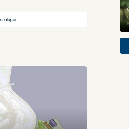
O
woonlagen
s