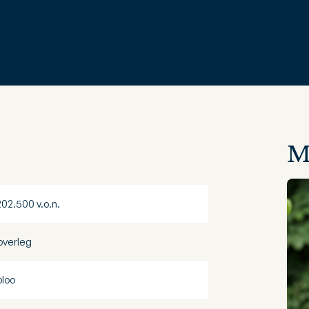
M
202.500 v.o.n.
 overleg
loo