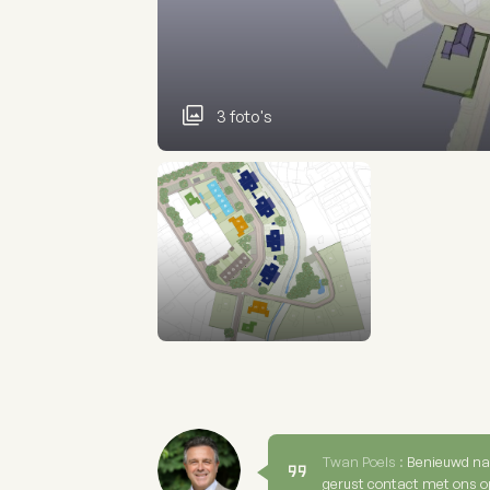
3 foto's
Twan Poels :
Benieuwd na
gerust contact met ons o