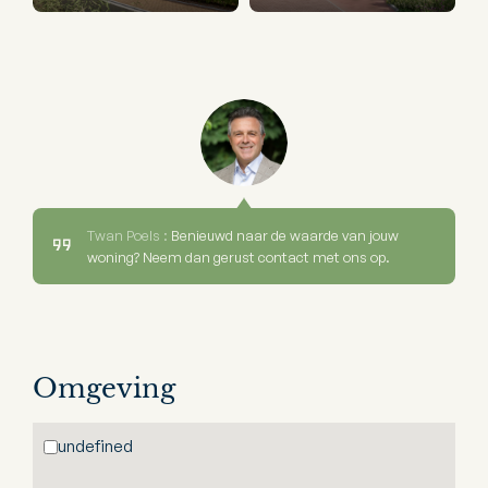
Twan Poels :
Benieuwd naar de waarde van jouw
woning? Neem dan gerust contact met ons op.
Omgeving
undefined