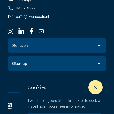
0485-319220
cuijk@twanpoels.nl
Diensten
Verkoop
Sitemap
Aankoop
Taxatie
Aanbod
Waardebepaling
Nieuwbouw
Cookies
Verhuur & huur
Buitenstate
Twan Poels gebruikt cookies. Zie de
cookie
Zoekopdracht
Bedrijven
instellingen
voor meer informatie.
Over ons