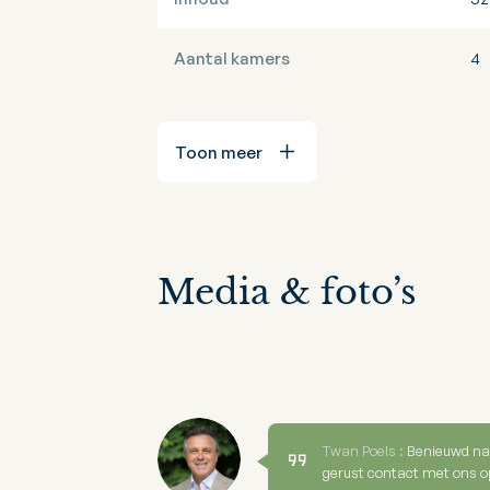
Aantal kamers
4
Toon meer
Media & foto’s
Twan Poels :
Benieuwd na
gerust contact met ons o