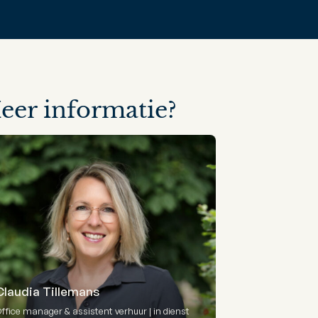
eer informatie?
Claudia Tillemans
ffice manager & assistent verhuur | in dienst