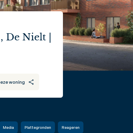
De Nielt |
deze woning
Media
Plattegronden
Reageren