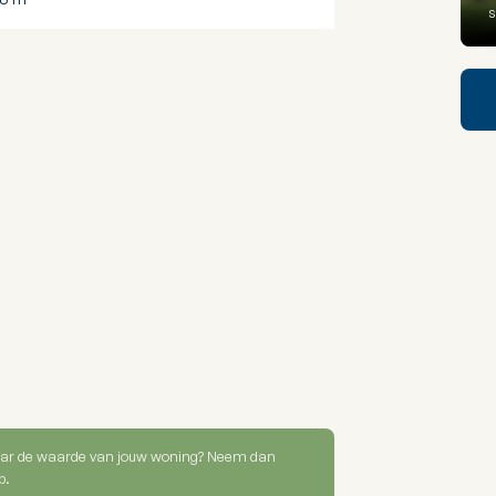
s
ar de waarde van jouw woning? Neem dan
p.