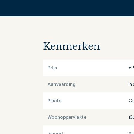
Kenmerken
Prijs
€ 
Aanvaarding
In
Plaats
Cu
Woonoppervlakte
10
Inhoud
32