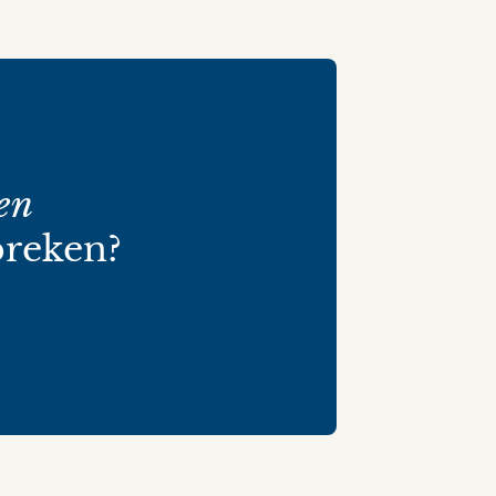
en
reken?