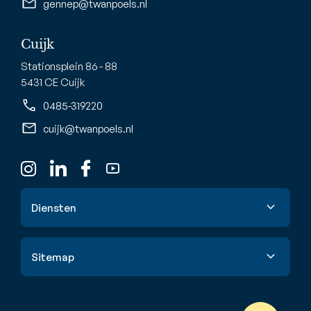
gennep@twanpoels.nl
Cuijk
Stationsplein 86 - 88
5431 CE Cuijk
0485-319220
cuijk@twanpoels.nl
Diensten
Verkoop
Sitemap
Aankoop
Taxatie
Aanbod