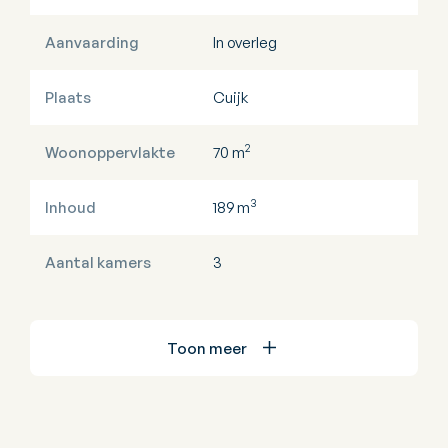
Aanvaarding
In overleg
Plaats
Cuijk
2
Woonoppervlakte
70 m
3
Inhoud
189 m
Aantal kamers
3
Toon meer