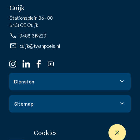
Cuijk
Stationsplein 86 - 88
5431 CE Cuijk
0485-319220
cuijk@twanpoels.nl
Diensten
Verkoop
Sitemap
Aankoop
Taxatie
Aanbod
Waardebepaling
Cookies
Nieuwbouw