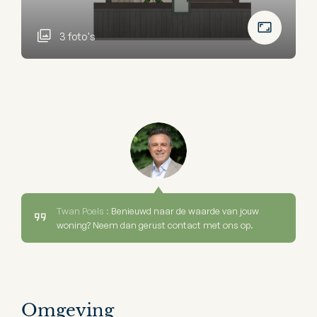
3 foto's
Twan Poels :
Benieuwd naar de waarde van jouw
woning? Neem dan gerust contact met ons op.
Omgeving