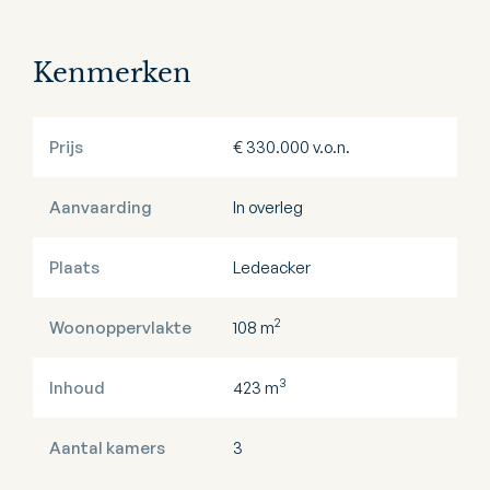
Kenmerken
Prijs
€ 330.000 v.o.n.
Aanvaarding
In overleg
Plaats
Ledeacker
2
Woonoppervlakte
108 m
3
Inhoud
423 m
Aantal kamers
3