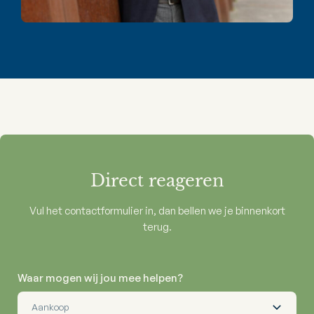
Direct reageren
Vul het contactformulier in, dan bellen we je binnenkort
terug.
Waar mogen wij jou mee helpen?