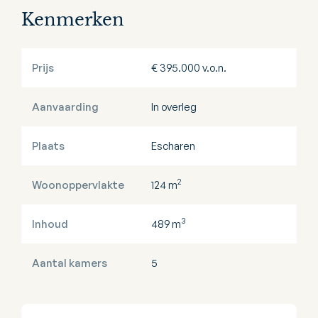
Kenmerken
Prijs
€ 395.000 v.o.n.
Aanvaarding
In overleg
Plaats
Escharen
2
Woonoppervlakte
124 m
3
Inhoud
489 m
Aantal kamers
5