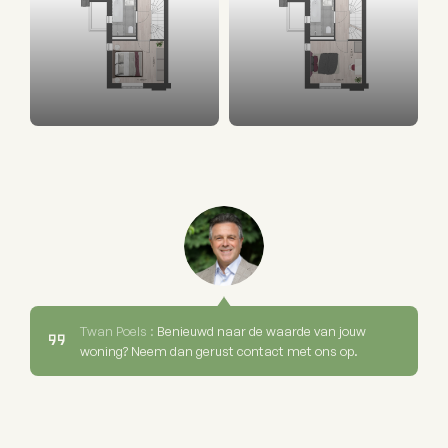
Twan Poels :
Benieuwd naar de waarde van jouw
woning? Neem dan gerust contact met ons op.