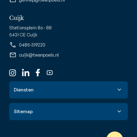
Cuijk
Stationsplein 86 - 88
5431 CE Cuijk
0485-319220
cuijk@twanpoels.nl
Diensten
Verkoop
Sitemap
Aankoop
Taxatie
Aanbod