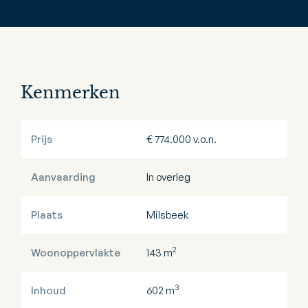
Kenmerken
Prijs
€ 774.000 v.o.n.
Aanvaarding
In overleg
Plaats
Milsbeek
2
Woonoppervlakte
143 m
3
Inhoud
602 m