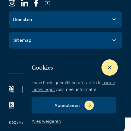
Diensten
Verkoop
Sitemap
Aankoop
Taxatie
Aanbod
Waardebepaling
Nieuwbouw
Cookies
Verhuur & huur
Buitenstate
Twan Poels gebruikt cookies. Zie de
cookie
Zoekopdracht
Bedrijven
instellingen
voor meer informatie.
Over ons
Accepteren
Alles weigeren
© 2026 Makelaardij Twan Poels
Pivacyverklaring
Disclaimer