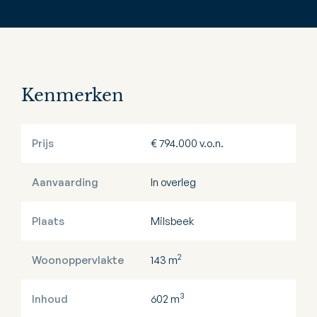
Kenmerken
Prijs
€ 794.000 v.o.n.
Aanvaarding
In overleg
Plaats
Milsbeek
2
Woonoppervlakte
143 m
3
Inhoud
602 m