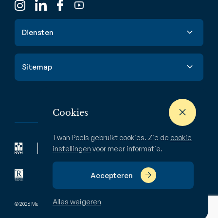
Diensten
Verkoop
Sitemap
Aankoop
Taxatie
Aanbod
Waardebepaling
Nieuwbouw
Cookies
Verhuur & huur
Buitenstate
Twan Poels gebruikt cookies. Zie de
cookie
Zoekopdracht
Bedrijven
instellingen
voor meer informatie.
Over ons
Accepteren
Alles weigeren
© 2026 Makelaardij Twan Poels
Pivacyverklaring
Disclaimer