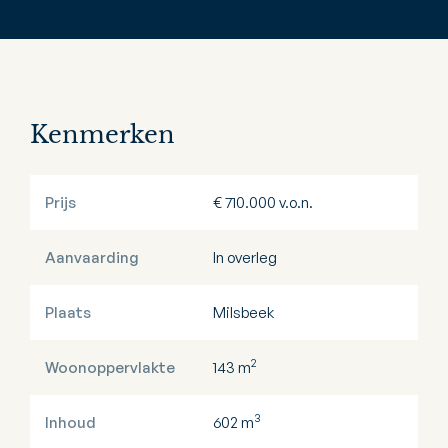
Kenmerken
Prijs
€ 710.000 v.o.n.
Aanvaarding
In overleg
Plaats
Milsbeek
2
Woonoppervlakte
143 m
3
Inhoud
602 m