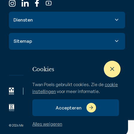
Diensten
Verkoop
Sitemap
Aankoop
Taxatie
Aanbod
Waardebepaling
Nieuwbouw
Cookies
Verhuur & huur
Buitenstate
Twan Poels gebruikt cookies. Zie de
cookie
Zoekopdracht
Bedrijven
instellingen
voor meer informatie.
Over ons
Accepteren
Alles weigeren
© 2026 Makelaardij Twan Poels
Pivacyverklaring
Disclaimer