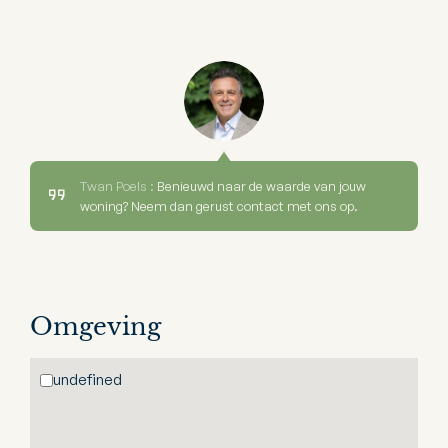
Twan Poels :
Benieuwd naar de waarde van jouw
woning? Neem dan gerust contact met ons op.
Omgeving
undefined