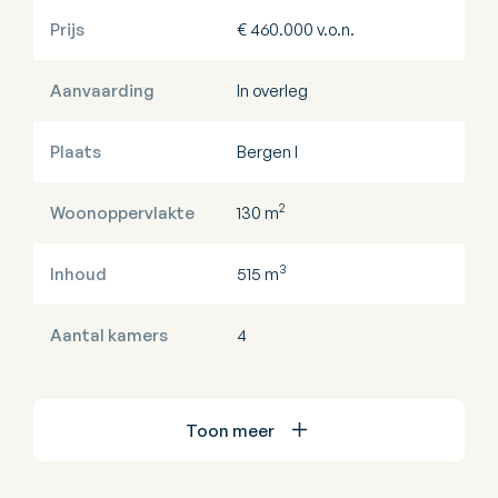
Prijs
€ 460.000 v.o.n.
Aanvaarding
In overleg
Plaats
Bergen l
2
Woonoppervlakte
130 m
3
Inhoud
515 m
Aantal kamers
4
Toon meer