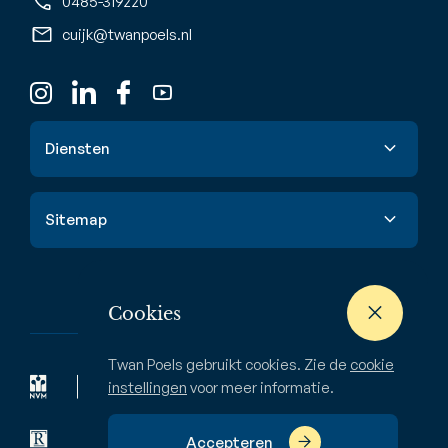
0485-319220
cuijk@twanpoels.nl
Diensten
Verkoop
Sitemap
Aankoop
Taxatie
Aanbod
Waardebepaling
Nieuwbouw
Cookies
Verhuur & huur
Buitenstate
Twan Poels gebruikt cookies. Zie de
cookie
Zoekopdracht
Bedrijven
instellingen
voor meer informatie.
Over ons
Accepteren