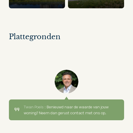
Plattegronden
Twan Poels :
Benieuwd naar de waarde van jouw
woning? Neem dan gerust contact met ons op.