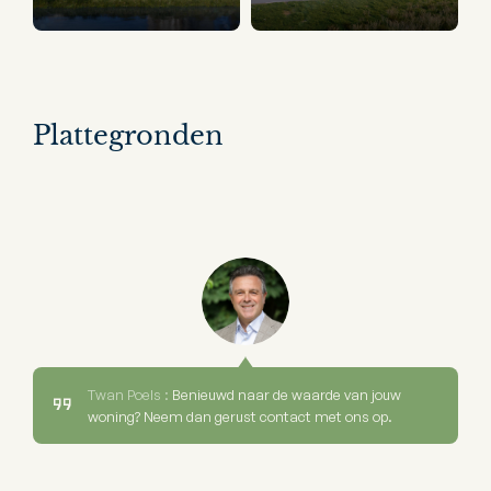
Plattegronden
Twan Poels :
Benieuwd naar de waarde van jouw
woning? Neem dan gerust contact met ons op.