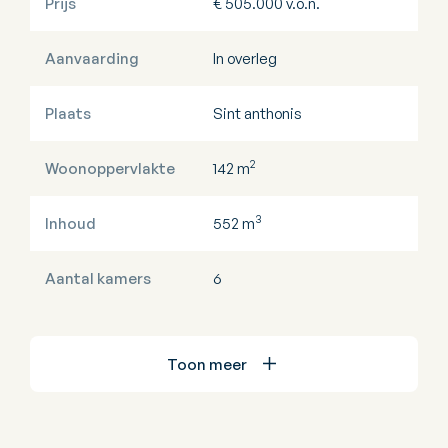
Prijs
€ 505.000 v.o.n.
Aanvaarding
In overleg
Plaats
Sint anthonis
2
Woonoppervlakte
142 m
3
Inhoud
552 m
Aantal kamers
6
Toon meer