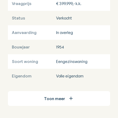
Vraagprijs
€ 399.999,- k.k.
Status
Verkocht
Aanvaarding
In overleg
Bouwjaar
1954
Soort woning
Eengezinswoning
Eigendom
Volle eigendom
Toon meer