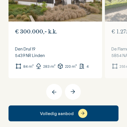
€ 300.000,- k.k.
€ 1.27
Den Drul 19
De Flam
5439 NR
Linden
5854 N
84 m²
283 m²
220 m³
4
255
Volledig aanbod