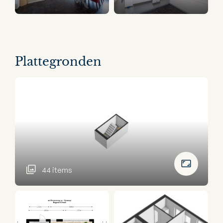
Plattegronden
44 items