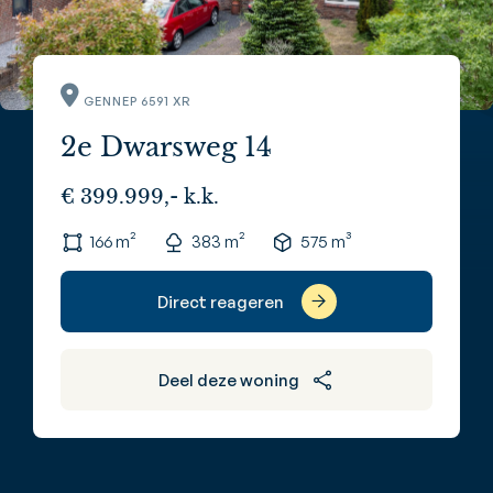
GENNEP 6591 XR
2e Dwarsweg 14
€ 399.999,- k.k.
166 m²
383 m²
575 m³
Direct reageren
Deel deze woning