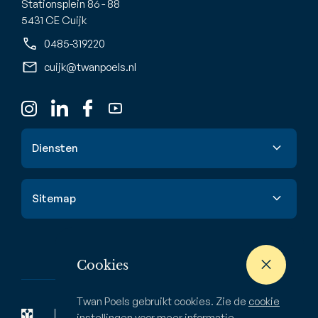
Stationsplein 86 - 88
5431 CE Cuijk
0485-319220
cuijk@twanpoels.nl
Diensten
Verkoop
Sitemap
Aankoop
Taxatie
Aanbod
Waardebepaling
Nieuwbouw
Cookies
Verhuur & huur
Buitenstate
Twan Poels gebruikt cookies. Zie de
cookie
Zoekopdracht
Bedrijven
instellingen
voor meer informatie.