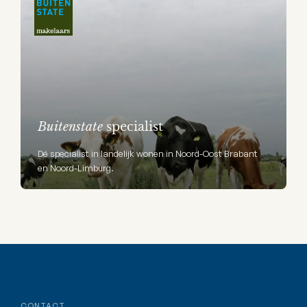
Buitenstate
specialist
Dé specialist in landelijk wonen in Noord-Oost Brabant
en Noord-Limburg.
CONTACT