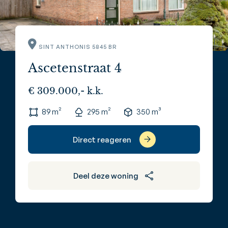
SINT ANTHONIS 5845 BR
Ascetenstraat 4
€ 309.000,- k.k.
89 m²
295 m²
350 m³
Direct reageren
Deel deze woning