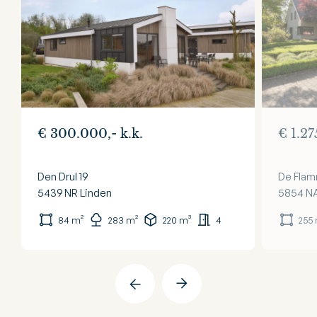
€ 300.000,- k.k.
€ 1.27
Den Drul 19
De Flam
5439 NR
Linden
5854 N
84 m²
283 m²
220 m³
4
255