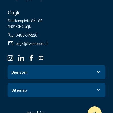
Cuijk
Stationsplein 86 - 88
5431 CE Cuijk
0485-319220
cuijk@twanpoels.nl
Diensten
Verkoop
Sitemap
Aankoop
Taxatie
Aanbod
Waardebepaling