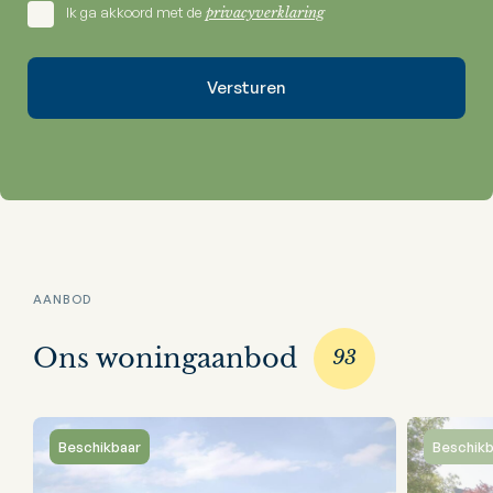
Ik ga akkoord met de
privacyverklaring
AANBOD
Ons woningaanbod
93
Beschikbaar
Beschikb