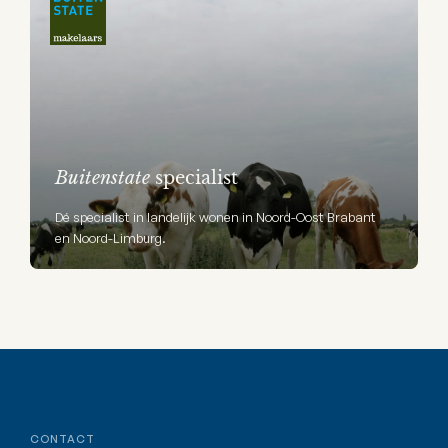
Buitenstate
specialist
Dé specialist in landelijk wonen in Noord-Oost Brabant
en Noord-Limburg.
CONTACT