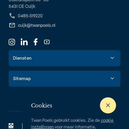
5431 CE Cuijk
0485-319220
cuijk@twanpoels.nl
Diensten
Verkoop
Sitemap
Aankoop
Taxatie
Aanbod
Waardebepaling
Nieuwbouw
Cookies
Verhuur & huur
Buitenstate
Twan Poels gebruikt cookies. Zie de
cookie
Zoekopdracht
Bedrijven
instellingen
voor meer informatie.