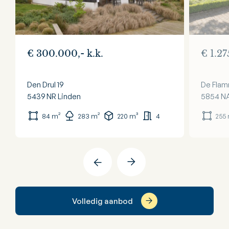
€ 300.000,- k.k.
€ 1.27
Den Drul 19
De Flam
5439 NR
Linden
5854 N
84 m²
283 m²
220 m³
4
255
Volledig aanbod