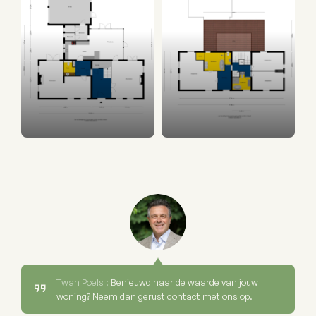
Twan Poels :
Benieuwd naar de waarde van jouw
woning? Neem dan gerust contact met ons op.