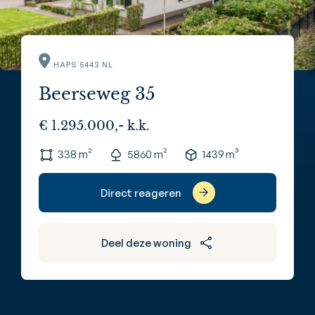
HAPS 5443 NL
Beerseweg 35
€ 1.295.000,- k.k.
338 m²
5860 m²
1439 m³
Direct reageren
Deel deze woning