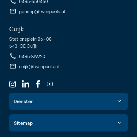
0485-550450
gennep@twanpoels.nl
Cuijk
Stationsplein 86 - 88
5431 CE Cuijk
0485-319220
cuijk@twanpoels.nl
Diensten
Verkoop
Sitemap
Aankoop