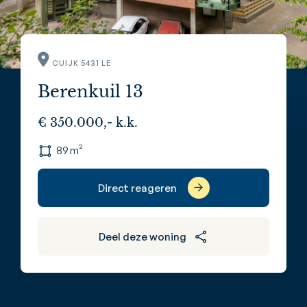
CUIJK 5431 LE
Berenkuil 13
€ 350.000,- k.k.
89 m²
Direct reageren
Deel deze woning