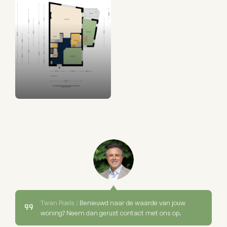
Twan Poels :
Benieuwd naar de waarde van jouw
woning? Neem dan gerust contact met ons op.