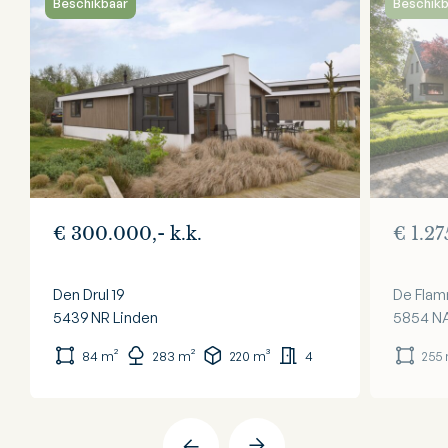
Beschikbaar
Beschikb
€ 300.000,- k.k.
€ 1.27
Den Drul 19
De Flam
5439 NR
Linden
5854 N
84 m²
283 m²
220 m³
4
255