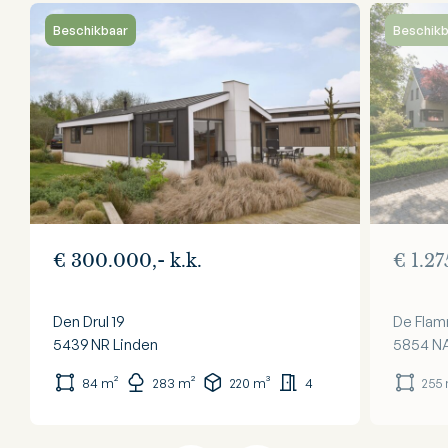
Beschikbaar
Beschikb
€ 300.000,- k.k.
€ 1.27
Den Drul 19
De Flam
5439 NR
Linden
5854 N
84 m²
283 m²
220 m³
4
255