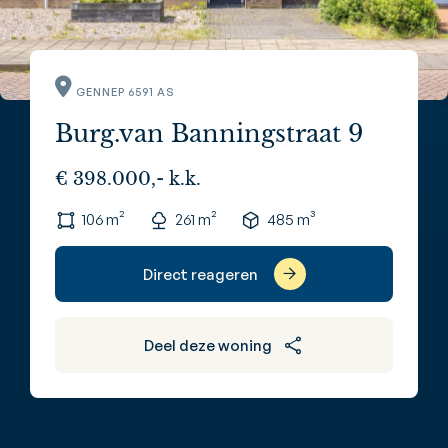
GENNEP 6591 AS
Burg.van Banningstraat 9
€ 398.000,- k.k.
106 m²
261 m²
485 m³
Direct reageren
Deel deze woning