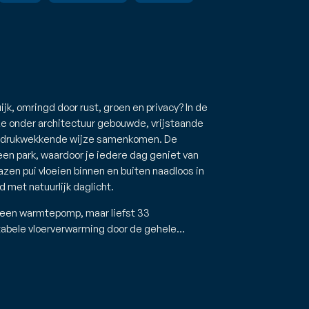
k, omringd door rust, groen en privacy? In de
ze onder architectuur gebouwde, vrijstaande
p indrukwekkende wijze samenkomen. De
een park, waardoor je iedere dag geniet van
lazen pui vloeien binnen en buiten naadloos in
 met natuurlijk daglicht.
an een warmtepomp, maar liefst 33
tabele vloerverwarming door de gehele…