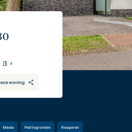
30
4
deze woning
Media
Plattegronden
Reageren