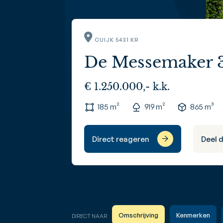
CUIJK 5431 KR
De Messemaker 
€ 1.250.000,- k.k.
185 m²
919 m²
865 m³
Direct reageren
Deel 
Omschrijving
Kenmerken
DIRECT NAAR