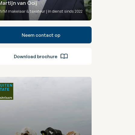
Martijn van Ooij
VM makelaar & taxateur | In dienst sinds 2022
Neem contact op
Download brochure