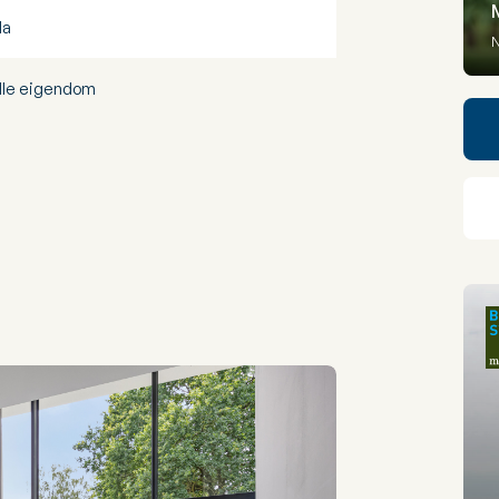
la
N
lle eigendom