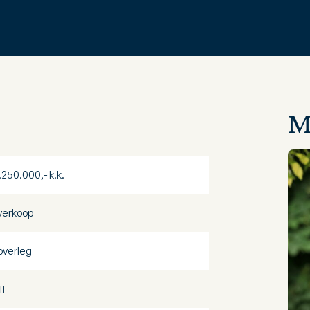
M
1.250.000,- k.k.
 verkoop
 overleg
11