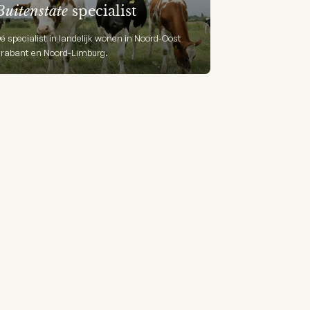
Buitenstate
specialist
é specialist in landelijk wonen in Noord-Oost
rabant en Noord-Limburg.