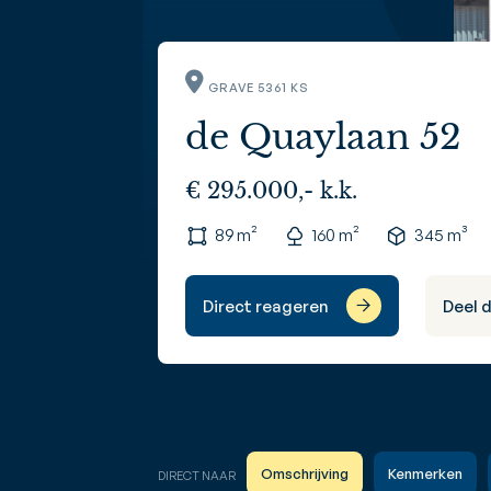
GRAVE 5361 KS
de Quaylaan 52
€ 295.000,- k.k.
89 m²
160 m²
345 m³
Direct reageren
Deel 
Omschrijving
Kenmerken
DIRECT NAAR