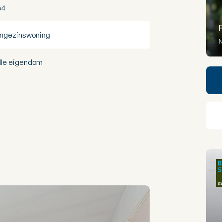
64
ngezinswoning
N
lle eigendom