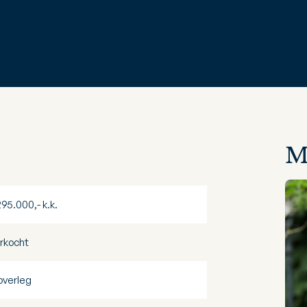
M
295.000,- k.k.
rkocht
 overleg