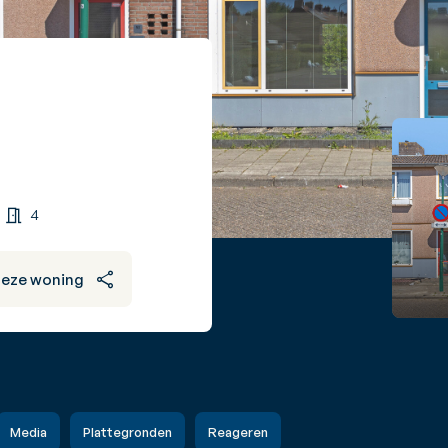
4
deze woning
Media
Plattegronden
Reageren