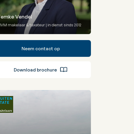
Femke Vendel
VM makelaar & taxateur | in dienst sinds 2012
Neem contact op
Download brochure