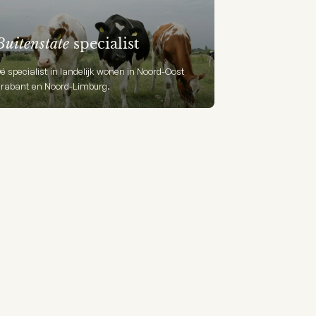
Buitenstate
specialist
é specialist in landelijk wonen in Noord-Oost
rabant en Noord-Limburg.