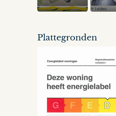
1 video
10 panorama's
Plattegronden