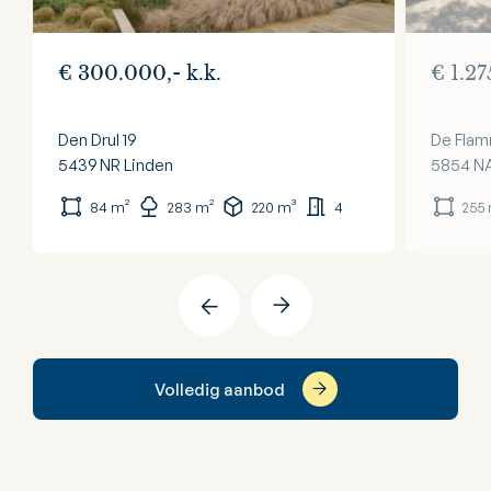
€ 300.000,- k.k.
€ 1.27
Den Drul 19
De Flam
5439 NR
Linden
5854 N
84 m²
283 m²
220 m³
4
255
Volledig aanbod