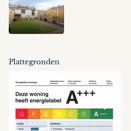
9 panorama's
Plattegronden