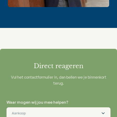
Direct reageren
Vul het contactformulier in, dan bellen we je binnenkort
terug.
Waar mogen wij jou mee helpen?