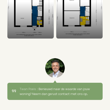
Twan Poels :
Benieuwd naar de waarde van jouw
woning? Neem dan gerust contact met ons op.