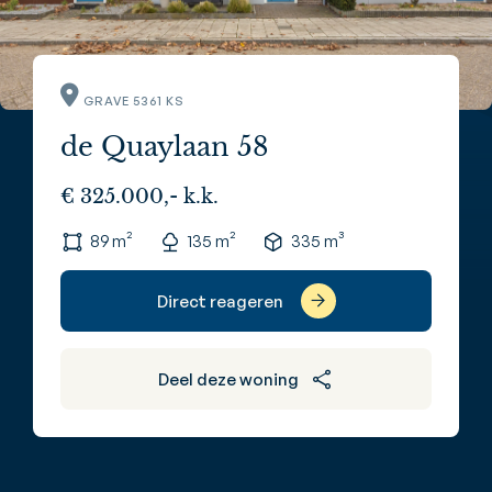
GRAVE 5361 KS
de Quaylaan 58
€ 325.000,- k.k.
89 m²
135 m²
335 m³
Direct reageren
Deel deze woning