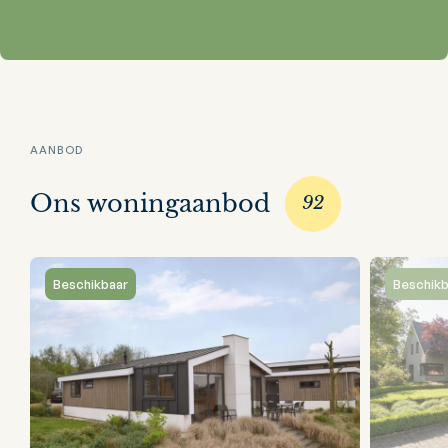
AANBOD
Ons woningaanbod
92
Beschikbaar
Beschikb