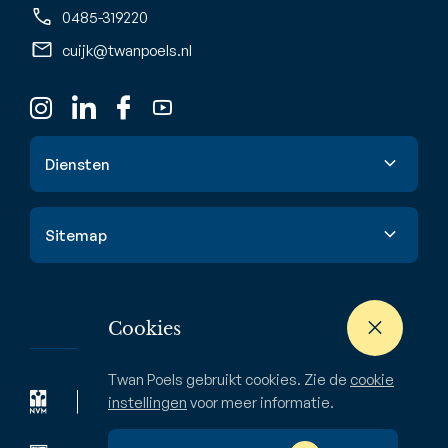
0485-319220
cuijk@twanpoels.nl
Diensten
Verkoop
Sitemap
Aankoop
Taxatie
Aanbod
Waardebepaling
Cookies
Nieuwbouw
Verhuur & huur
Buitenstate
Twan Poels gebruikt cookies. Zie de
cookie
Zoekopdracht
Bedrijven
instellingen
voor meer informatie.
Over ons