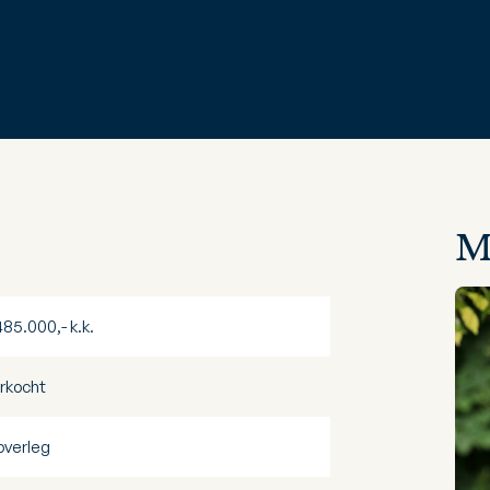
M
485.000,- k.k.
rkocht
 overleg