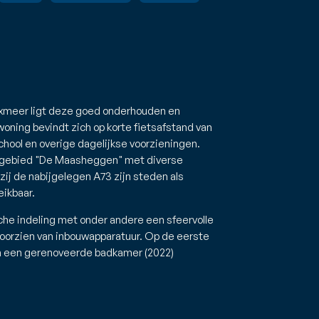
oxmeer ligt deze goed onderhouden en
oning bevindt zich op korte fietsafstand van
hool en overige dagelijkse voorzieningen.
rgebied "De Maasheggen" met diverse
zij de nabijgelegen A73 zijn steden als
ikbaar.
che indeling met onder andere een sfeervolle
orzien van inbouwapparatuur. Op de eerste
en een gerenoveerde badkamer (2022)