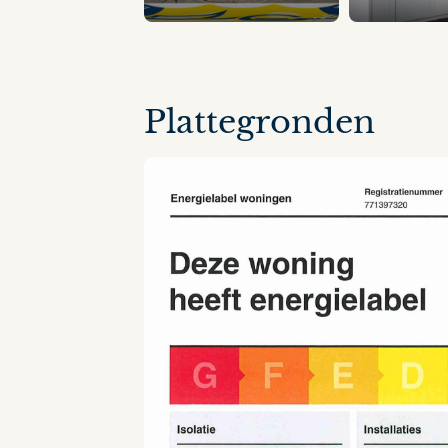
14 panorama's
Plattegronden