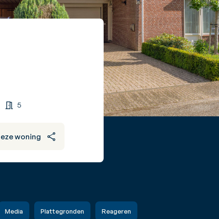
5
deze woning
Media
Plattegronden
Reageren