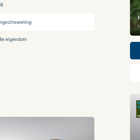
78
ngezinswoning
N
lle eigendom