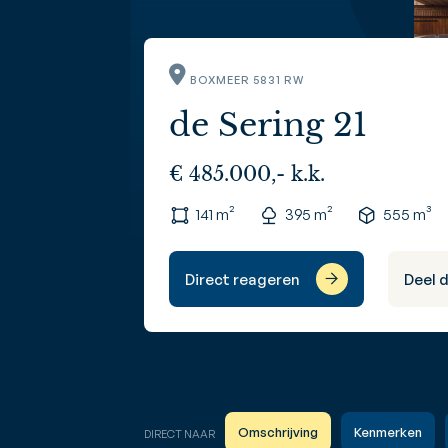
BOXMEER 5831 RW
de Sering 21
€ 485.000,- k.k.
141 m²
395 m²
555 m³
Direct reageren
Deel 
Omschrijving
Kenmerken
DIRECT NAAR