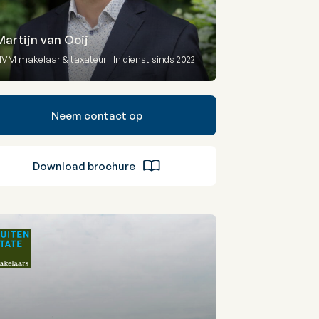
Martijn van Ooij
VM makelaar & taxateur | In dienst sinds 2022
Neem contact op
Download brochure