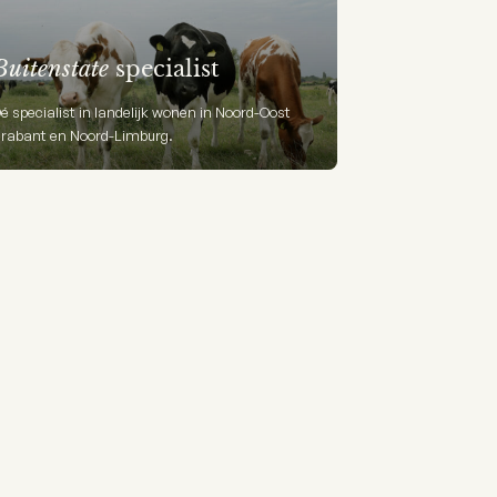
Buitenstate
specialist
é specialist in landelijk wonen in Noord-Oost
rabant en Noord-Limburg.