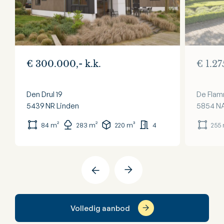
€ 300.000,- k.k.
€ 1.27
Den Drul 19
De Flam
5439 NR
Linden
5854 N
84 m²
283 m²
220 m³
4
255
Volledig aanbod