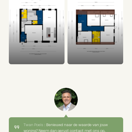
Twan Poels :
Benieuwd naar de waarde van jouw
woning? Neem dan gerust contact met ons op.