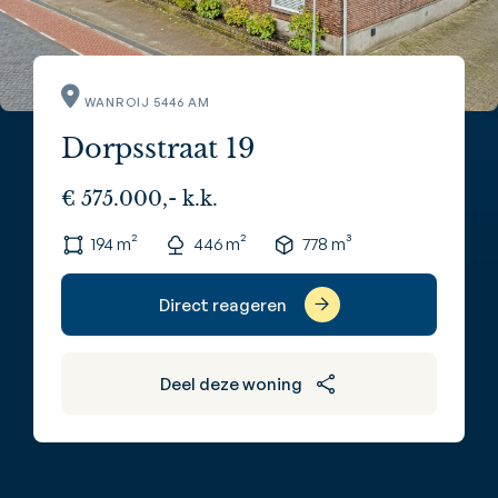
WANROIJ 5446 AM
Dorpsstraat 19
€ 575.000,- k.k.
194 m²
446 m²
778 m³
Direct reageren
Deel deze woning