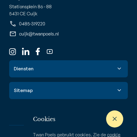
Stationsplein 86 - 88
5431 CE Cuijk
0485-319220
cuijk@twanpoels.nl
Diensten
Verkoop
Sitemap
Aankoop
Taxatie
Aanbod
Waardebepaling
Nieuwbouw
Cookies
Verhuur & huur
Buitenstate
Twan Poels gebruikt cookies. Zie de
cookie