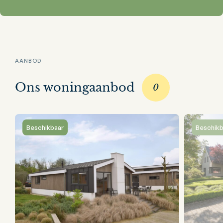
AANBOD
Ons woningaanbod
0
Beschikbaar
Beschikb