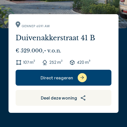
GENNEP 6591 AW
Duivenakkerstraat 41 B
€ 529.000,- v.o.n.
107 m²
252 m²
420 m³
Direct reageren
Deel deze woning