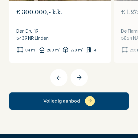
€ 300.000,- k.k.
€ 1.27
Den Drul 19
De Flam
5439 NR
Linden
5854 N
84 m²
283 m²
220 m³
4
255
Volledig aanbod