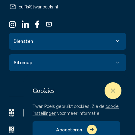
cuijk@twanpoels.nl
Diensten
Verkoop
Sitemap
Aankoop
Taxatie
Aanbod
Waardebepaling
Nieuwbouw
Cookies
Verhuur & huur
Buitenstate
Twan Poels gebruikt cookies. Zie de
cookie
Zoekopdracht
Bedrijven
instellingen
voor meer informatie.
Over ons
Accepteren