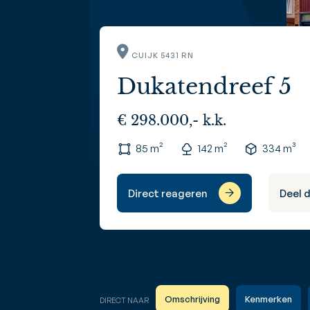
CUIJK 5431 RN
Dukatendreef 5
€ 298.000,- k.k.
85 m²
142 m²
334 m³
Direct reageren
Deel 
Omschrijving
Kenmerken
DIRECT NAAR