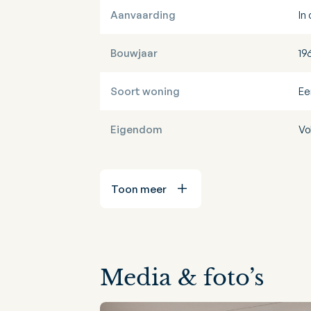
Aanvaarding
In
Bouwjaar
19
Soort woning
Ee
Eigendom
Vo
Toon meer
Media & foto’s