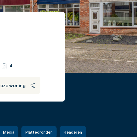
4
deze woning
Media
Plattegronden
Reageren