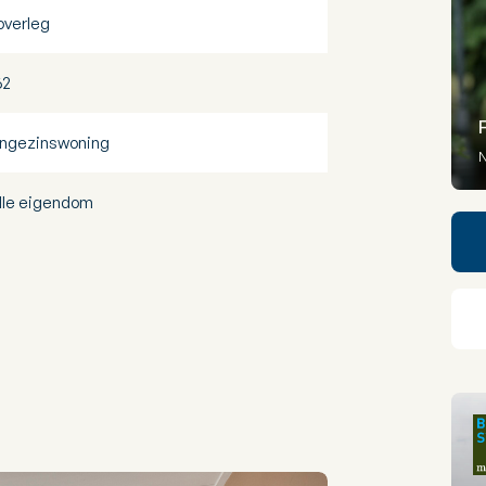
 overleg
62
ngezinswoning
N
lle eigendom