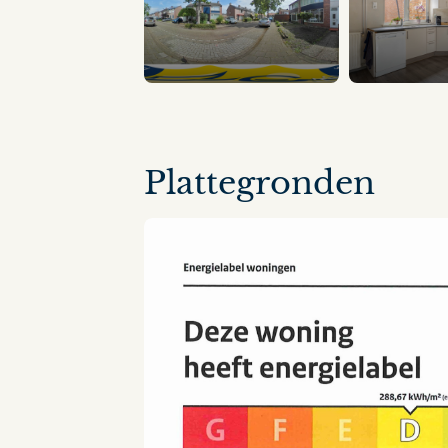
11 panorama's
Plattegronden