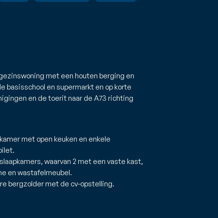
engezinswoning met een houten berging en
de basisschool en supermarkt en op korte
igingen en de toerit naar de A73 richting
onkamer met open keuken en enkele
ilet.
3 slaapkamers, waarvan 2 met een vaste kast,
che en wastafelmeubel.
re bergzolder met de cv-opstelling.