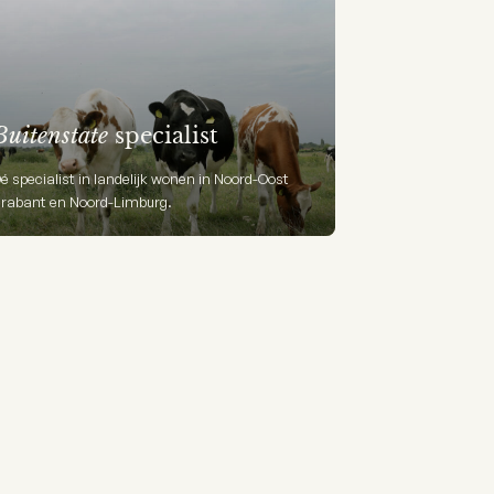
Buitenstate
specialist
é specialist in landelijk wonen in Noord-Oost
rabant en Noord-Limburg.