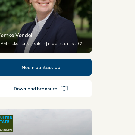
Femke Vendel
VM makelaar & taxateur | in dienst sinds 2012
Neem contact op
Download brochure