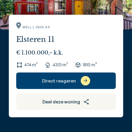
WELL L 5855 AS
Elsteren 11
€ 1.100.000,- k.k.
474 m²
4301 m²
1810 m³
Direct reageren
Deel deze woning