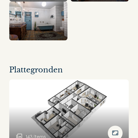
35 panorama's
Plattegronden
143 items