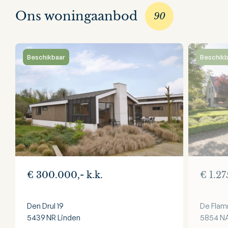
Ons woningaanbod
90
Beschikbaar
Beschikb
€ 300.000,- k.k.
€ 1.27
Den Drul 19
De Flam
5439 NR
Linden
5854 N