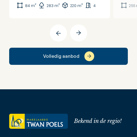
84 m²
283 m²
220 m³
4
255
Volledig aanbod
Bekend in de regio!