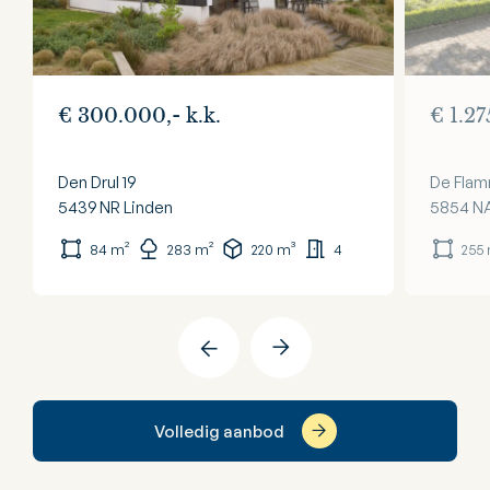
€ 300.000,- k.k.
€ 1.27
Den Drul 19
De Flam
5439 NR
Linden
5854 N
84 m²
283 m²
220 m³
4
255
Volledig aanbod