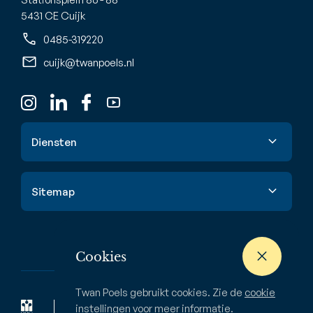
5431 CE Cuijk
0485-319220
cuijk@twanpoels.nl
Diensten
Verkoop
Sitemap
Aankoop
Taxatie
Aanbod
Waardebepaling
Cookies
Nieuwbouw
Verhuur & huur
Buitenstate
Twan Poels gebruikt cookies. Zie de
cookie
Zoekopdracht
Bedrijven
instellingen
voor meer informatie.