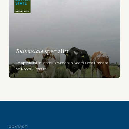
Buitenstate
specialist
Dé specialist in landelijk wonen in Noord-Oost Brabant
en Noord-Limburg.
CONTACT