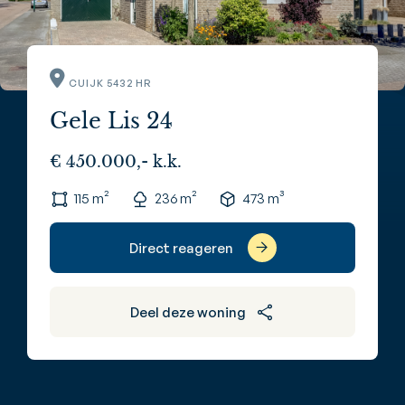
CUIJK 5432 HR
Gele Lis 24
€ 450.000,- k.k.
115 m²
236 m²
473 m³
Direct reageren
Deel deze woning