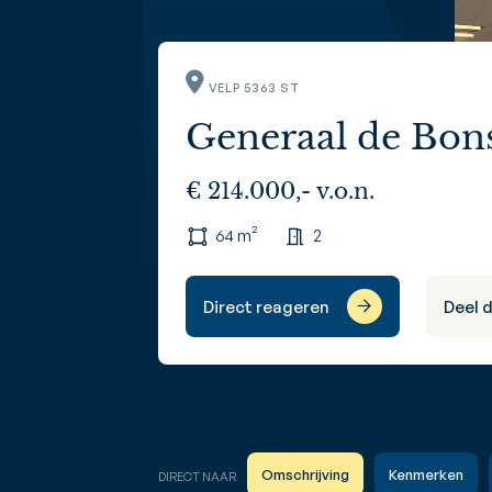
VELP 5363 ST
Generaal de Bons
€ 214.000,- v.o.n.
64 m²
2
Direct reageren
Deel 
Omschrijving
Kenmerken
DIRECT NAAR