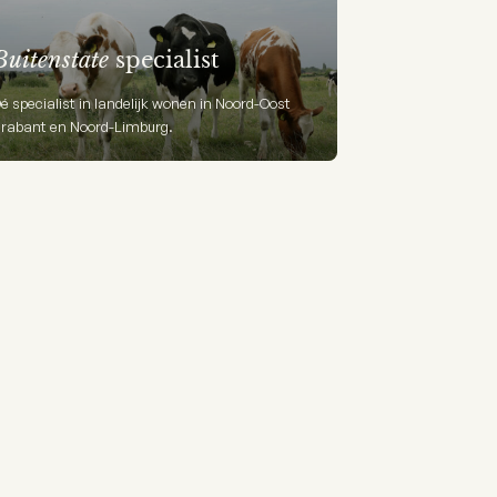
Buitenstate
specialist
é specialist in landelijk wonen in Noord-Oost
rabant en Noord-Limburg.