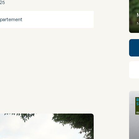
25
partement
N