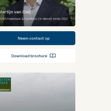
Martijn van Ooij
VM makelaar & taxateur | In dienst sinds 2022
Neem contact op
Download brochure