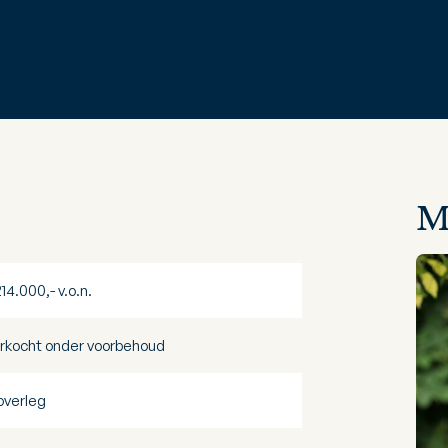
M
214.000,- v.o.n.
rkocht onder voorbehoud
 overleg