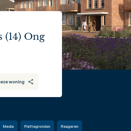
 (14) Ong
deze woning
Media
Plattegronden
Reageren