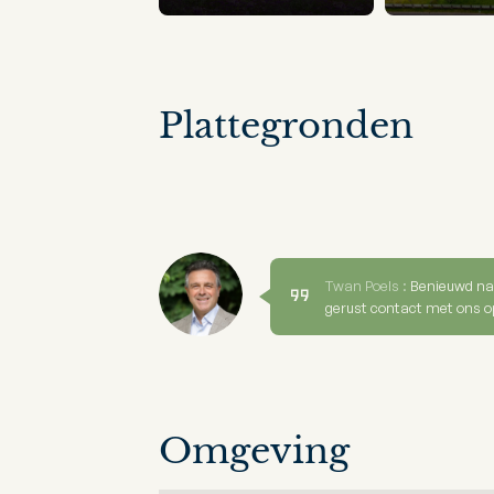
Plattegronden
Twan Poels :
Benieuwd na
gerust contact met ons o
Omgeving