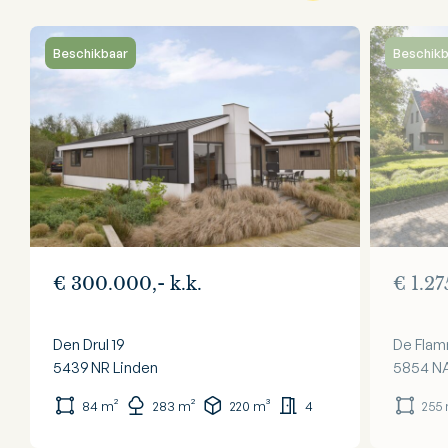
Beschikbaar
Beschikb
€ 300.000,- k.k.
€ 1.27
Den Drul 19
De Flam
5439 NR
Linden
5854 N
84 m²
283 m²
220 m³
4
255