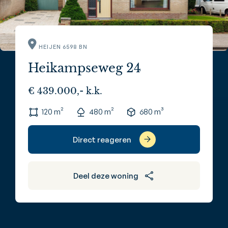
HEIJEN 6598 BN
Heikampseweg 24
€ 439.000,- k.k.
120 m²
480 m²
680 m³
Direct reageren
Deel deze woning