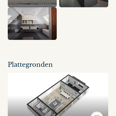
16 panorama's
Plattegronden