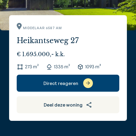
MIDDELAAR 6587 AM
Heikantseweg 27
€ 1.695.000,- k.k.
273 m²
1335 m²
1093 m³
Direct reageren
Deel deze woning