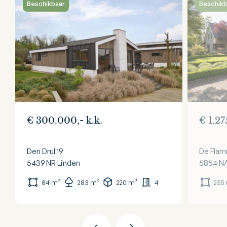
Beschikbaar
Beschikb
€ 300.000,- k.k.
€ 1.27
Den Drul 19
De Flam
5439 NR
Linden
5854 N
84 m²
283 m²
220 m³
4
255