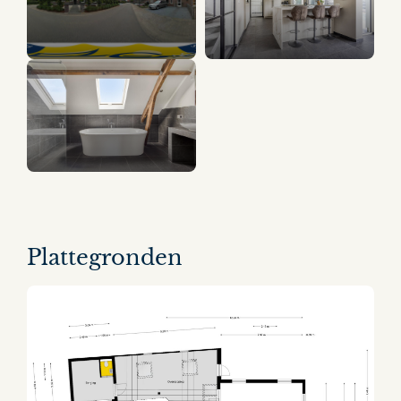
20 panorama's
Plattegronden