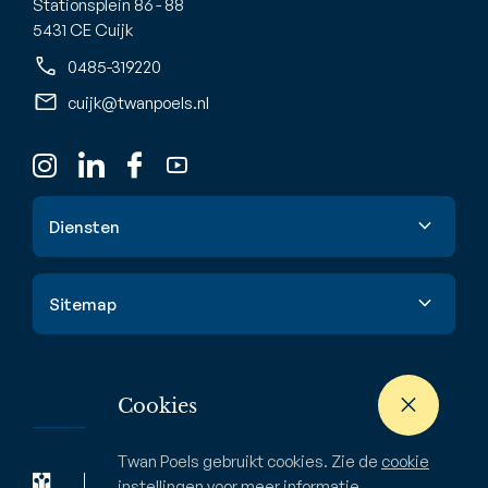
Stationsplein 86 - 88
5431 CE Cuijk
0485-319220
cuijk@twanpoels.nl
Diensten
Verkoop
Sitemap
Aankoop
Taxatie
Aanbod
Waardebepaling
Cookies
Nieuwbouw
Verhuur & huur
Buitenstate
Twan Poels gebruikt cookies. Zie de
cookie
Zoekopdracht
Bedrijven
instellingen
voor meer informatie.