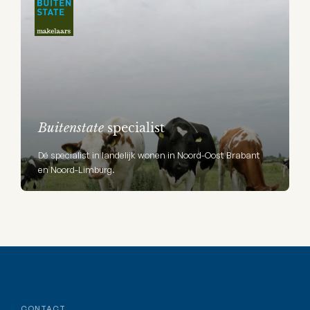
Buitenstate
specialist
Dé specialist in landelijk wonen in Noord-Oost Brabant
en Noord-Limburg.
CONTACT