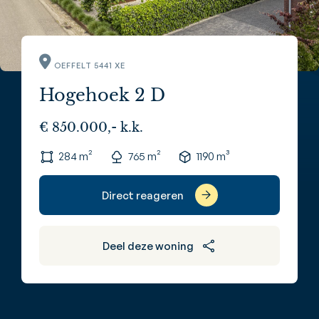
OEFFELT 5441 XE
Hogehoek 2 D
€ 850.000,- k.k.
284 m²
765 m²
1190 m³
Direct reageren
Deel deze woning