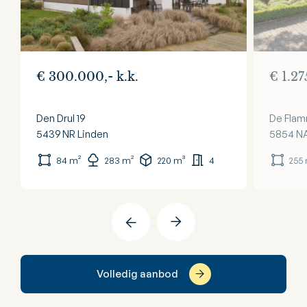
€ 300.000,- k.k.
€ 1.27
Den Drul 19
De Flam
5439 NR
Linden
5854 N
84 m²
283 m²
220 m³
4
255
Volledig aanbod