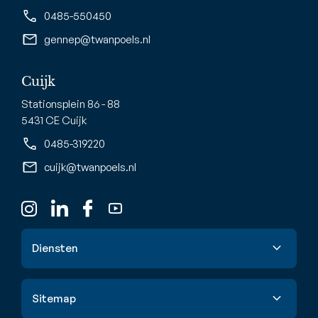
0485-550450
gennep@twanpoels.nl
Cuijk
Stationsplein 86 - 88
5431 CE Cuijk
0485-319220
cuijk@twanpoels.nl
Diensten
Verkoop
Sitemap
Aankoop