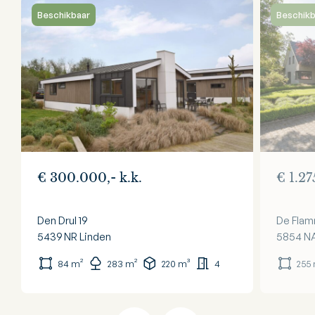
Beschikbaar
Beschikb
€ 300.000,- k.k.
€ 1.27
Den Drul 19
De Flam
5439 NR
Linden
5854 N
84 m²
283 m²
220 m³
4
255