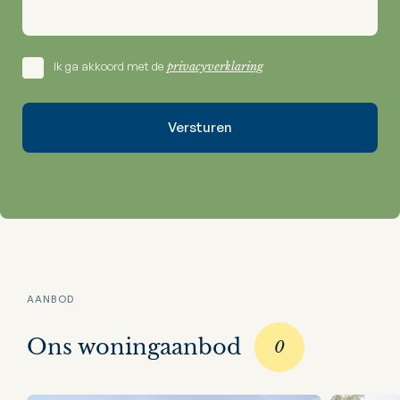
Ik ga akkoord met de
privacyverklaring
AANBOD
Ons woningaanbod
0