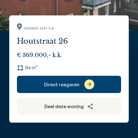
GENNEP 6591 CA
Houtstraat 26
€ 369.000,- k.k.
84 m²
Direct reageren
Deel deze woning