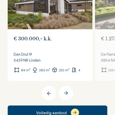
€ 300.000,- k.k.
€ 1.27
Den Drul 19
De Flam
5439 NR
Linden
5854 N
84 m²
283 m²
220 m³
4
255
Volledig aanbod