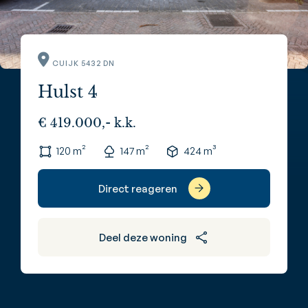
CUIJK 5432 DN
Hulst 4
€ 419.000,- k.k.
120 m²
147 m²
424 m³
Direct reageren
Deel deze woning