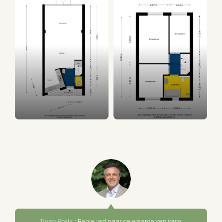
Twan Poels :
Benieuwd naar de waarde van jouw