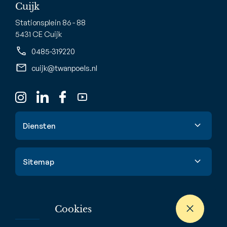
Cuijk
Stationsplein 86 - 88
5431 CE Cuijk
0485-319220
cuijk@twanpoels.nl
Diensten
Verkoop
Sitemap
Aankoop
Taxatie
Aanbod
Waardebepaling
Cookies
Nieuwbouw
Verhuur & huur
Buitenstate