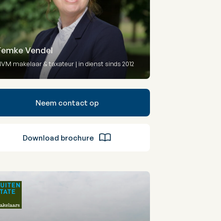
Femke Vendel
VM makelaar & taxateur | in dienst sinds 2012
Neem contact op
Download brochure