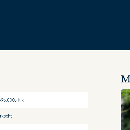
M
595.000,- k.k.
rkocht