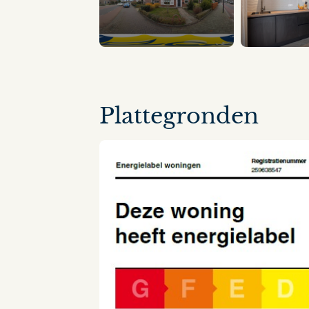
12 panorama's
Plattegronden