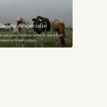
Buitenstate
specialist
é specialist in landelijk wonen in Noord-Oost
rabant en Noord-Limburg.