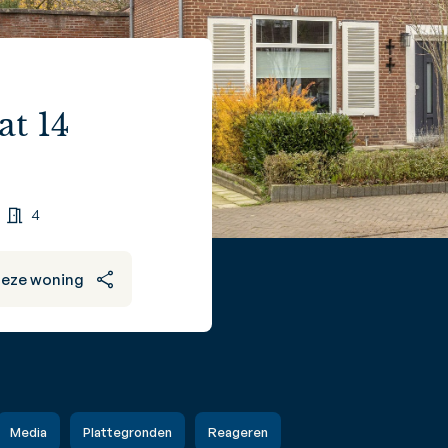
at 14
4
deze woning
Media
Plattegronden
Reageren