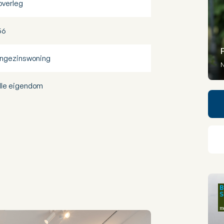
 overleg
56
ngezinswoning
N
lle eigendom