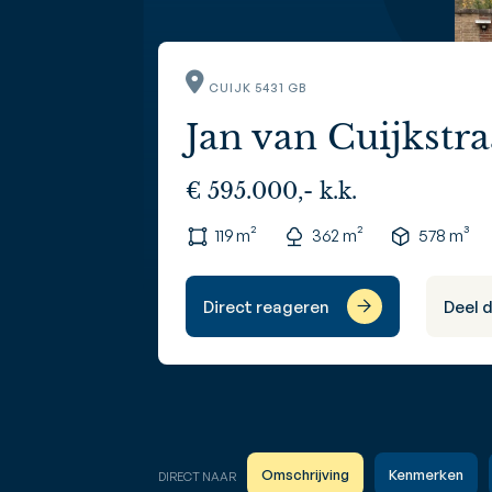
CUIJK 5431 GB
Jan van Cuijkstra
€ 595.000,- k.k.
119 m²
362 m²
578 m³
Direct reageren
Deel 
Omschrijving
Kenmerken
DIRECT NAAR