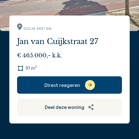
CUIJK 5431 GA
Jan van Cuijkstraat 27
€ 465.000,- k.k.
97 m²
Direct reageren
Deel deze woning