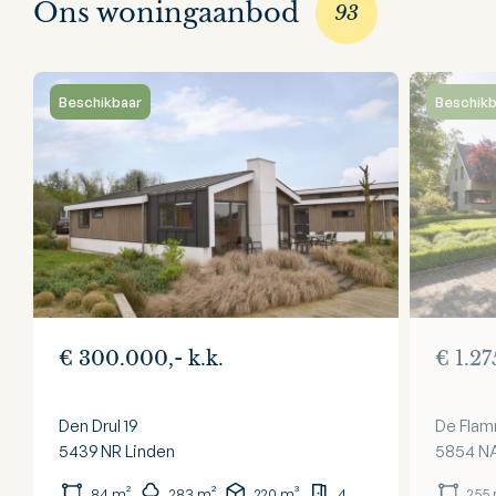
Ons woningaanbod
93
Beschikbaar
Beschikb
€ 300.000,- k.k.
€ 1.27
Den Drul 19
De Flam
5439 NR
Linden
5854 N
84 m²
283 m²
220 m³
4
255