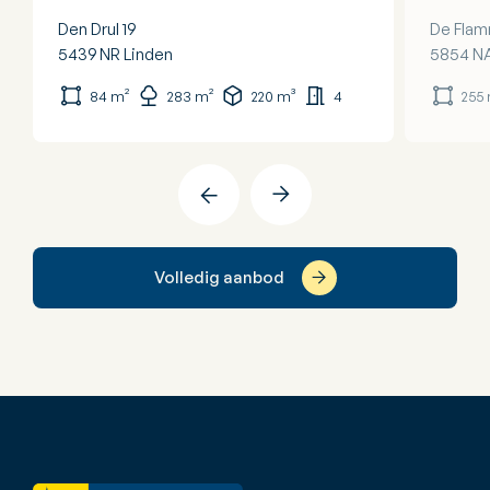
Den Drul 19
De Flam
5439 NR
Linden
5854 N
84 m²
283 m²
220 m³
4
255
Volledig aanbod