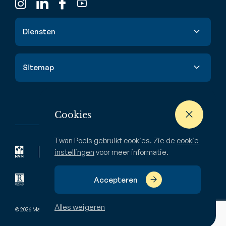
Diensten
Verkoop
Sitemap
Aankoop
Taxatie
Aanbod
Waardebepaling
Nieuwbouw
Cookies
Verhuur & huur
Buitenstate
Twan Poels gebruikt cookies. Zie de
cookie
Zoekopdracht
Bedrijven
instellingen
voor meer informatie.
Over ons
Accepteren
Alles weigeren
© 2026 Makelaardij Twan Poels
Pivacyverklaring
Disclaimer