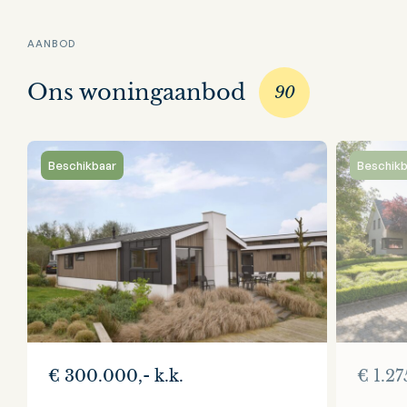
AANBOD
Ons woningaanbod
90
Beschikbaar
Beschikb
€ 300.000,- k.k.
€ 1.27