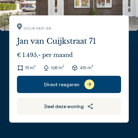
CUIJK 5431 GA
Jan van Cuijkstraat 71
€ 1.495,- per maand
111 m²
168 m²
415 m³
Direct reageren
Deel deze woning