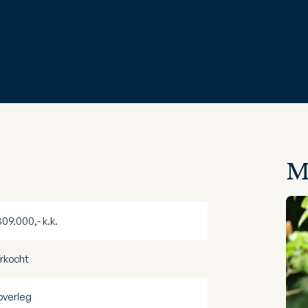
M
309.000,- k.k.
rkocht
 overleg