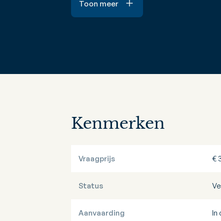
Toon meer
Kenmerken
Vraagprijs
€ 
Status
Ve
Aanvaarding
In