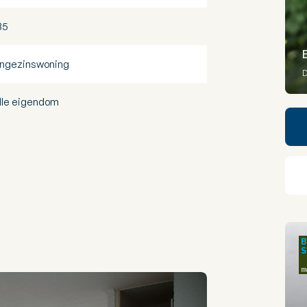
85
ngezinswoning
D
lle eigendom