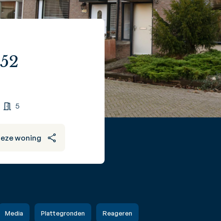
152
5
deze woning
Media
Plattegronden
Reageren