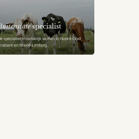
Buitenstate
specialist
é specialist in landelijk wonen in Noord-Oost
rabant en Noord-Limburg.