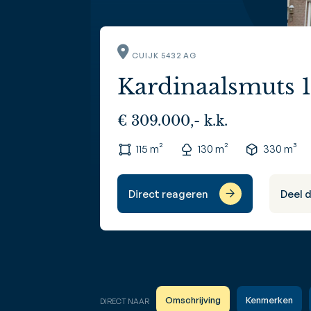
CUIJK 5432 AG
Kardinaalsmuts 
€ 309.000,- k.k.
115 m²
130 m²
330 m³
Direct reageren
Deel 
Omschrijving
Kenmerken
DIRECT NAAR