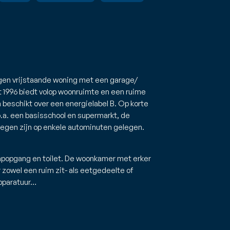
gen vrijstaande woning met een garage/
t 1996 biedt volop woonruimte en een ruime
 beschikt over een energielabel B. Op korte
o.a. een basisschool en supermarkt, de
megen zijn op enkele autominuten gelegen.
apopgang en toilet. De woonkamer met erker
 zowel een ruim zit- als eetgedeelte of
pparatuur…