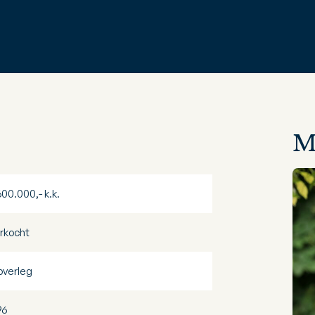
M
600.000,- k.k.
rkocht
 overleg
96