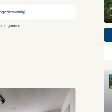
ngezinswoning
N
lle eigendom