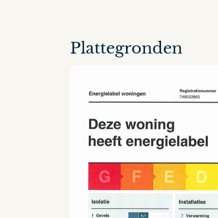
19 panorama's
Plattegronden