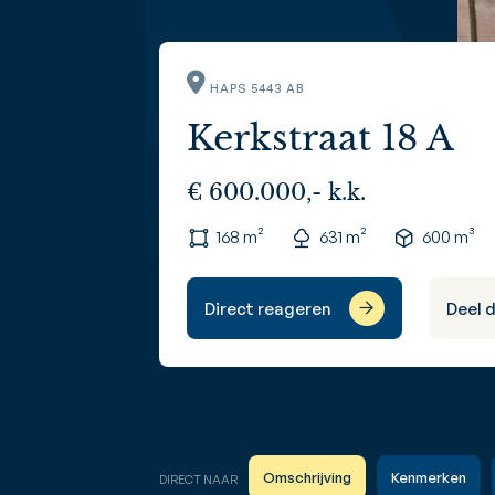
HAPS 5443 AB
Kerkstraat 18 A
€ 600.000,- k.k.
168 m²
631 m²
600 m³
Direct reageren
Deel 
Omschrijving
Kenmerken
DIRECT NAAR