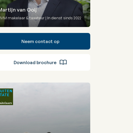
Martijn van Ooij
VM makelaar & taxateur | In dienst sinds 2022
Neem contact op
Download brochure