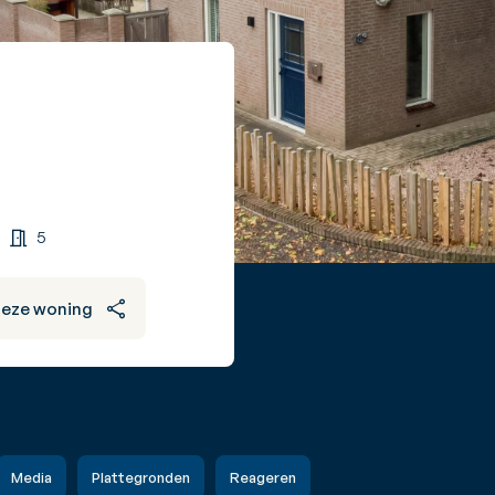
5
deze woning
Media
Plattegronden
Reageren