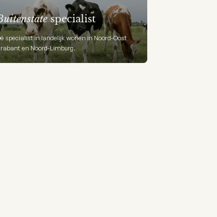
Buitenstate
specialist
é specialist in landelijk wonen in Noord-Oost
rabant en Noord-Limburg.