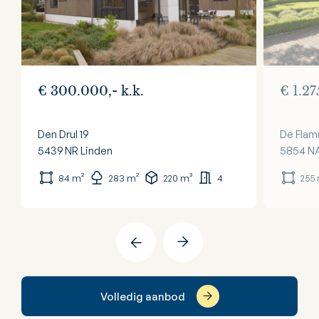
€ 300.000,- k.k.
€ 1.27
Den Drul 19
De Flam
5439 NR
Linden
5854 N
84 m²
283 m²
220 m³
4
255
Volledig aanbod