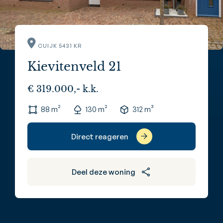
CUIJK 5431 KR
Kievitenveld 21
€ 319.000,- k.k.
88 m²
130 m²
312 m³
Direct reageren
Deel deze woning