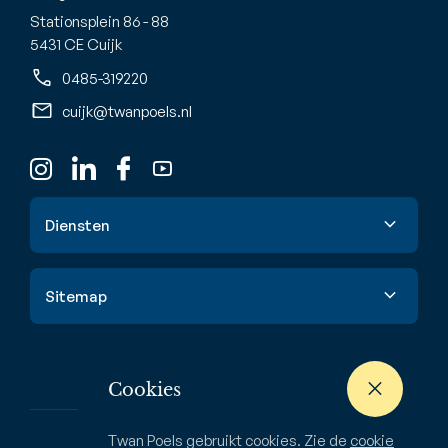
Stationsplein 86 - 88
5431 CE Cuijk
0485-319220
cuijk@twanpoels.nl
Diensten
Verkoop
Sitemap
Aankoop
Taxatie
Aanbod
Waardebepaling
Cookies
Nieuwbouw
Verhuur & huur
Buitenstate
Twan Poels gebruikt cookies. Zie de
cookie