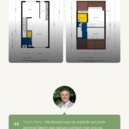
Twan Poels :
Benieuwd naar de waarde van jouw
woning? Neem dan gerust contact met ons op.