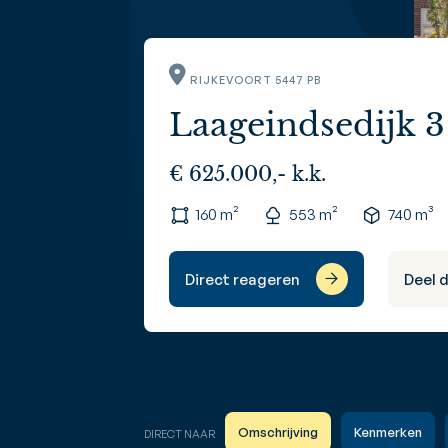
RIJKEVOORT 5447 PB
Laageindsedijk 3
€ 625.000,- k.k.
160 m²
553 m²
740 m³
Direct reageren
Deel 
Omschrijving
Kenmerken
DIRECT NAAR