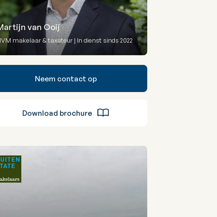
Martijn van Ooij
VM makelaar & taxateur | In dienst sinds 2022
Neem contact op
Download brochure