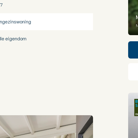
77
ngezinswoning
N
lle eigendom