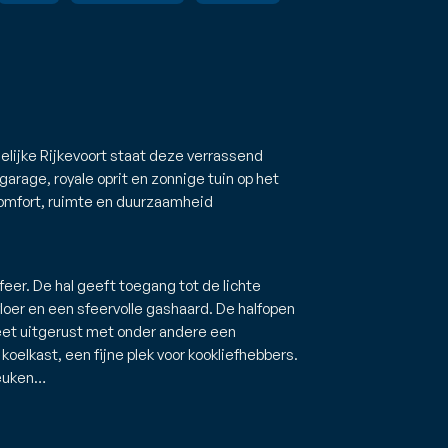
elijke Rijkevoort staat deze verrassend
rage, royale oprit en zonnige tuin op het
omfort, ruimte en duurzaamheid
feer. De hal geeft toegang tot de lichte
oer en een sfeervolle gashaard. De halfopen
eet uitgerust met onder andere een
oelkast, een fijne plek voor kookliefhebbers.
keuken…