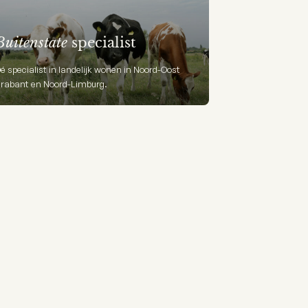
Buitenstate
specialist
é specialist in landelijk wonen in Noord-Oost
rabant en Noord-Limburg.