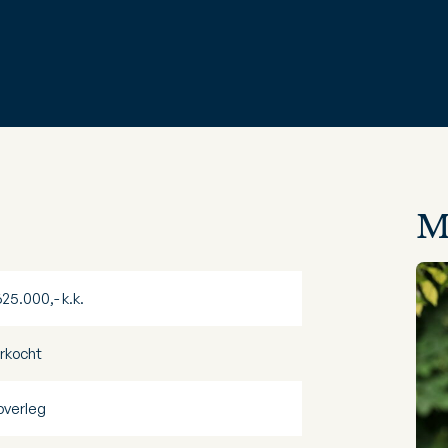
M
625.000,- k.k.
rkocht
 overleg