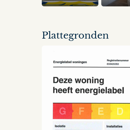
14 panorama's
Plattegronden