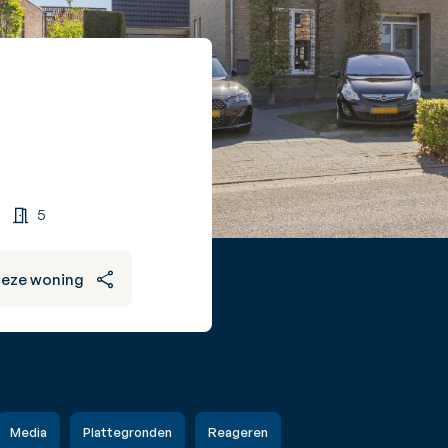
5
deze woning
Media
Plattegronden
Reageren