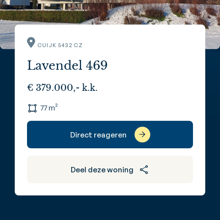
CUIJK 5432 CZ
Lavendel 469
€ 379.000,- k.k.
77 m²
Direct reageren
Deel deze woning