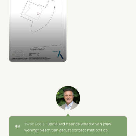
Twan Poels :
Benieuwd naar de waarde van jouw
woning? Neem dan gerust contact met ons op.