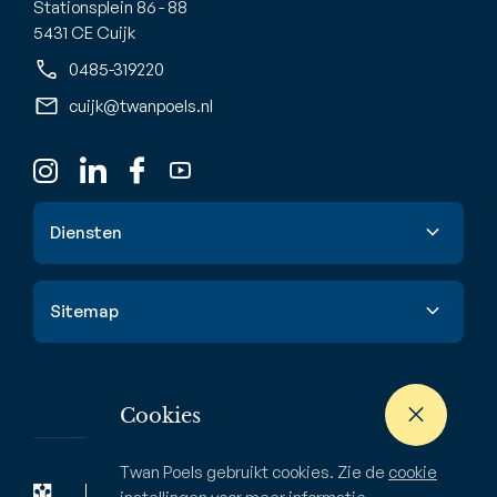
Stationsplein 86 - 88
5431 CE Cuijk
0485-319220
cuijk@twanpoels.nl
Diensten
Verkoop
Sitemap
Aankoop
Taxatie
Aanbod
Waardebepaling
Nieuwbouw
Cookies
Verhuur & huur
Buitenstate
Twan Poels gebruikt cookies. Zie de
cookie
Zoekopdracht
Bedrijven