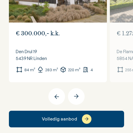
€ 300.000,- k.k.
€ 1.27
Den Drul 19
De Flam
5439 NR
Linden
5854 N
84 m²
283 m²
220 m³
4
255
Volledig aanbod