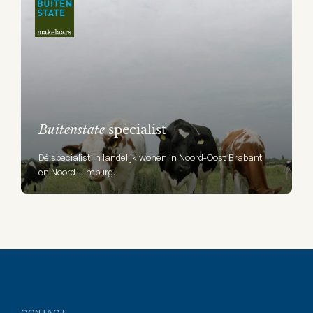
Buitenstate
specialist
Dé specialist in landelijk wonen in Noord-Oost Brabant
en Noord-Limburg.
CONTACT