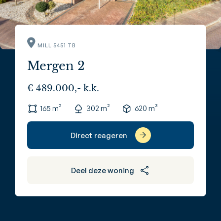
MILL 5451 TB
Mergen 2
€ 489.000,- k.k.
165 m²
302 m²
620 m³
Direct reageren
Deel deze woning