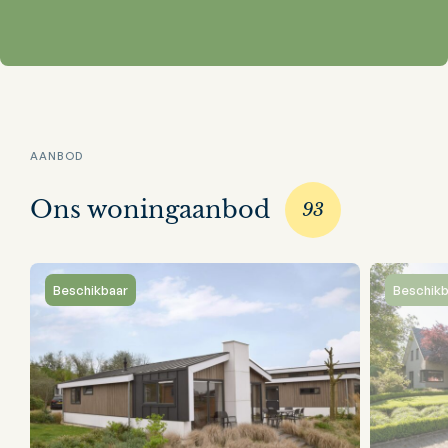
AANBOD
Ons woningaanbod
93
Beschikbaar
Beschikb