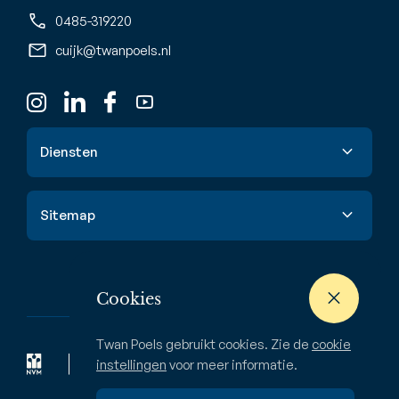
0485-319220
cuijk@twanpoels.nl
Diensten
Verkoop
Sitemap
Aankoop
Taxatie
Aanbod
Waardebepaling
Nieuwbouw
Cookies
Verhuur & huur
Buitenstate
Twan Poels gebruikt cookies. Zie de
cookie
Zoekopdracht
Bedrijven
instellingen
voor meer informatie.
Over ons