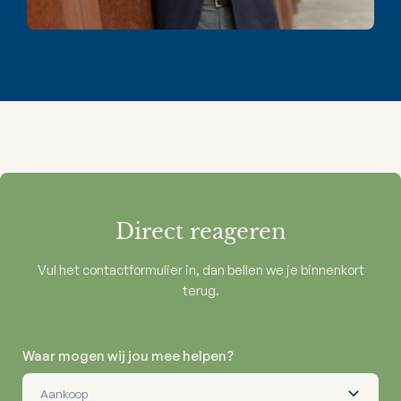
Direct reageren
Vul het contactformulier in, dan bellen we je binnenkort
terug.
Waar mogen wij jou mee helpen?