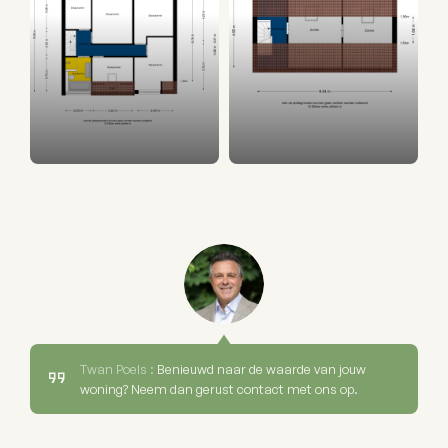
Twan Poels :
Benieuwd naar de waarde van jouw
woning? Neem dan gerust contact met ons op.