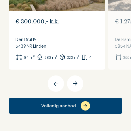
€ 300.000,- k.k.
€ 1.27
Den Drul 19
De Flam
5439 NR
Linden
5854 N
84 m²
283 m²
220 m³
4
255
Volledig aanbod