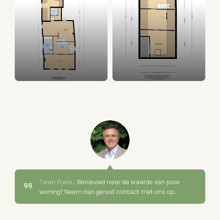
Twan Poels :
Benieuwd naar de waarde van jouw
woning? Neem dan gerust contact met ons op.