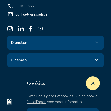
0485-319220
cuijk@twanpoels.nl
Diensten
Verkoop
Sitemap
Aankoop
Taxatie
Aanbod
Waardebepaling
Nieuwbouw
Cookies
Verhuur & huur
Buitenstate
Twan Poels gebruikt cookies. Zie de
cookie
Zoekopdracht
Bedrijven
instellingen
voor meer informatie.
Over ons