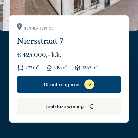
GENNEP 6591 CB
Niersstraat 7
€ 425.000,- k.k.
277 m²
219 m²
1263 m³
Direct reageren
Deel deze woning