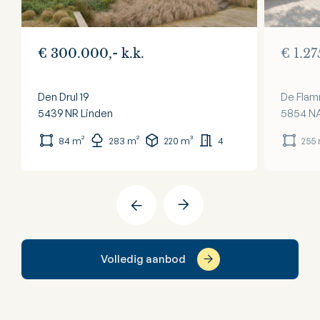
€ 300.000,- k.k.
€ 1.27
Den Drul 19
De Flam
5439 NR
Linden
5854 N
84 m²
283 m²
220 m³
4
255
Volledig aanbod