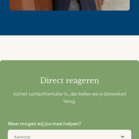
Direct reageren
Vul het contactformulier in, dan bellen we je binnenkort
terug.
Waar mogen wij jou mee helpen?