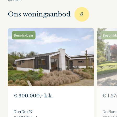
AANBOD
Ons woningaanbod
0
Beschikbaar
Beschikb
€ 300.000,- k.k.
€ 1.27
Den Drul 19
De Flam