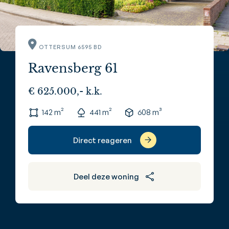
OTTERSUM 6595 BD
Ravensberg 61
€ 625.000,- k.k.
142 m²
441 m²
608 m³
Direct reageren
Deel deze woning