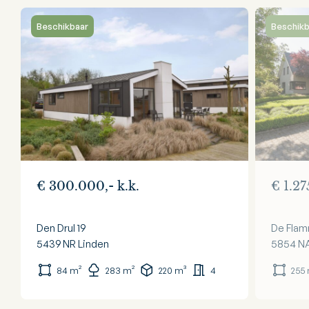
Beschikbaar
Beschikb
€ 300.000,- k.k.
€ 1.27
Den Drul 19
De Flam
5439 NR
Linden
5854 N
84 m²
283 m²
220 m³
4
255