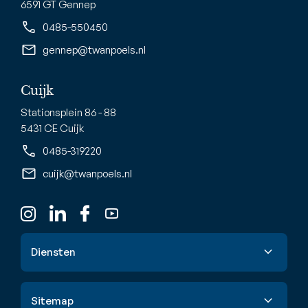
6591 GT Gennep
0485-550450
gennep@twanpoels.nl
Cuijk
Stationsplein 86 - 88
5431 CE Cuijk
0485-319220
cuijk@twanpoels.nl
Diensten
Verkoop
Sitemap