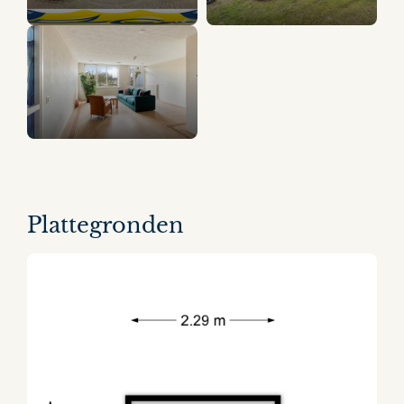
14 panorama's
Plattegronden