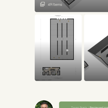
49 items
Twan Poels :
Benieuwd na