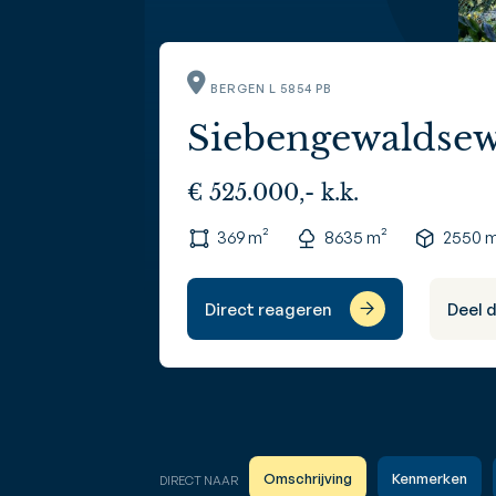
BERGEN L 5854 PB
Siebengewaldsew
€ 525.000,- k.k.
369 m²
8635 m²
2550 
Direct reageren
Deel 
Omschrijving
Kenmerken
DIRECT NAAR