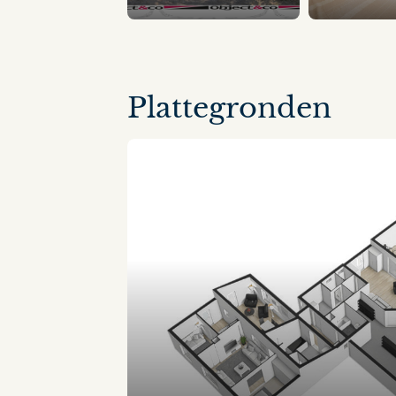
12 panorama's
Plattegronden