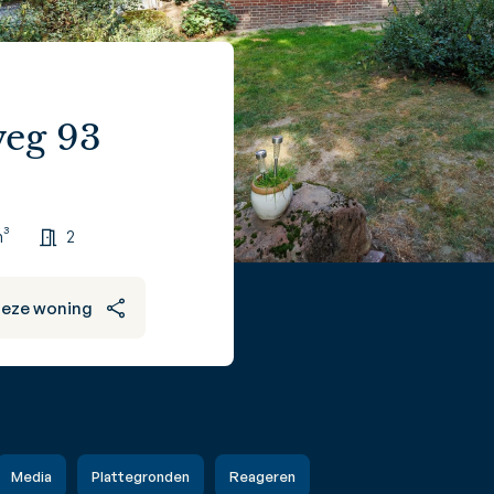
eg 93
m³
2
deze woning
Media
Plattegronden
Reageren