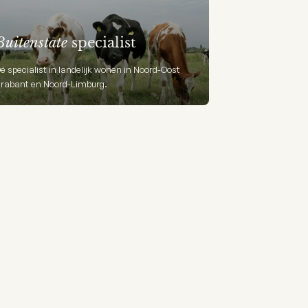
Buitenstate
specialist
é specialist in landelijk wonen in Noord-Oost
rabant en Noord-Limburg.