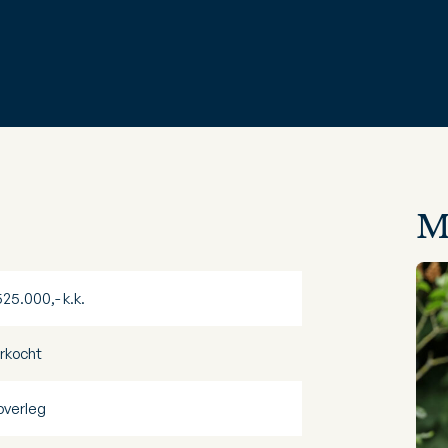
M
525.000,- k.k.
rkocht
 overleg