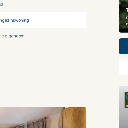
53
D
ngezinswoning
lle eigendom